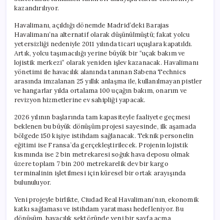
kazandırılıyor.
Havalimanı, açıldığı dönemde Madrid’deki Barajas
Havalimanı’na alternatif olarak düşünülmüştü; fakat yolcu
yetersizliği nedeniyle 2011 yılında ticari uçuşlara kapatıldı.
Artık, yolcu taşımacılığı yerine büyük bir “uçak bakım ve
lojistik merkezi” olarak yeniden işlev kazanacak. Havalimanı
yönetimi ile havacılık alanında tanınan Sabena Technics
arasında imzalanan 25 yıllık anlaşma ile, kullanılmayan pistler
ve hangarlar yılda ortalama 100 uçağın bakım, onarım ve
revizyon hizmetlerine ev sahipliği yapacak.
2026 yılının başlarında tam kapasiteyle faaliyete geçmesi
beklenen bu büyük dönüşüm projesi sayesinde, ilk aşamada
bölgede 150 kişiye istihdam sağlanacak. Teknik personelin
eğitimi ise Fransa’da gerçekleştirilecek. Projenin lojistik
kısmında ise 2 bin metrekaresi soğuk hava deposu olmak
üzere toplam 7 bin 200 metrekarelik dev bir kargo
terminalinin işletilmesi için küresel bir ortak arayışında
bulunuluyor.
Yeni projeyle birlikte, Ciudad Real Havalimanı’nın, ekonomik
katkı sağlaması ve istihdam yaratması hedefleniyor. Bu
dönüşüm, havacılık sektöründe yeni bir sayfa açma