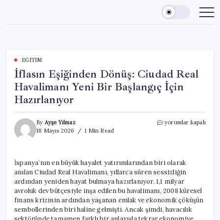
Skip
to
content
EĞITIM
İflasın Eşiğinden Dönüş: Ciudad Real
Havalimanı Yeni Bir Başlangıç İçin
Hazırlanıyor
İflasın
By
Ayşe Yılmaz
yorumlar kapalı
Eşiğinden
18 Mayıs 2026
1 Min Read
Dönüş:
Ciudad
Real
İspanya’nın en büyük hayalet yatırımlarından biri olarak
Havalimanı
anılan Ciudad Real Havalimanı, yıllarca süren sessizliğin
Yeni
Bir
ardından yeniden hayat bulmaya hazırlanıyor. 1,1 milyar
Başlangıç
avroluk dev bütçesiyle inşa edilen bu havalimanı, 2008 küresel
İçin
finans krizinin ardından yaşanan emlak ve ekonomik çöküşün
Hazırlanıyor
sembollerinden biri haline gelmişti. Ancak şimdi, havacılık
için
sektöründe tamamen farklı bir anlayışla tekrar ekonomiye