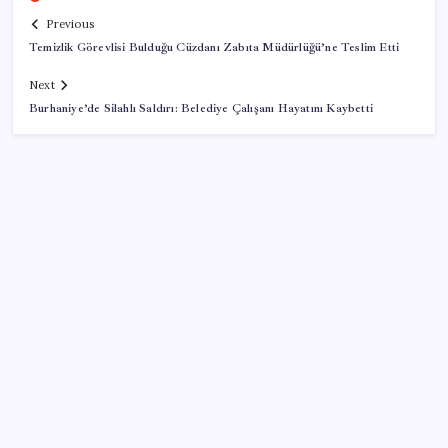
Previous
Temizlik Görevlisi Bulduğu Cüzdanı Zabıta Müdürlüğü’ne Teslim Etti
Next
Burhaniye’de Silahlı Saldırı: Belediye Çalışanı Hayatını Kaybetti
SON YAZILAR
Antarktika’da ökaryot canlıların izlerine rastladı
BBVA Research tarih işaret etti: Merkez Bankası ne
zaman faiz indirecek?