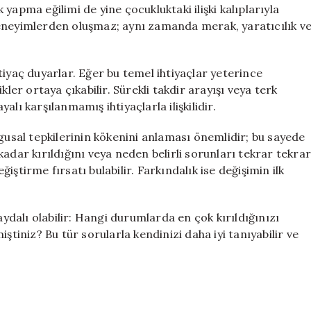
yapma eğilimi de yine çocukluktaki ilişki kalıplarıyla
deneyimlerden oluşmaz; aynı zamanda merak, yaratıcılık v
tiyaç duyarlar. Eğer bu temel ihtiyaçlar yeterince
kler ortaya çıkabilir. Sürekli takdir arayışı veya terk
lı karşılanmamış ihtiyaçlarla ilişkilidir.
ygusal tepkilerinin kökenini anlaması önemlidir; bu sayede
u kadar kırıldığını veya neden belirli sorunları tekrar tekra
ştirme fırsatı bulabilir. Farkındalık ise değişimin ilk
dalı olabilir: Hangi durumlarda en çok kırıldığınızı
niz? Bu tür sorularla kendinizi daha iyi tanıyabilir ve