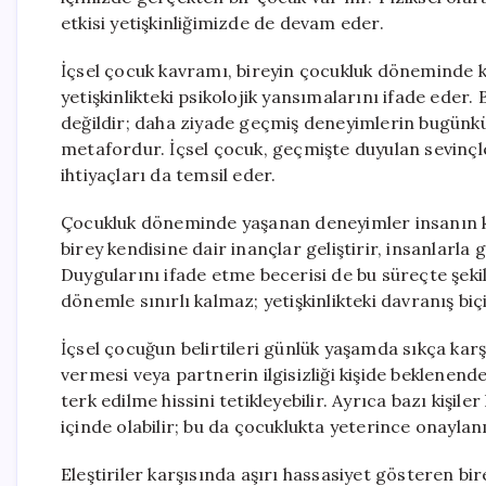
etkisi yetişkinliğimizde de devam eder.
İçsel çocuk kavramı, bireyin çocukluk döneminde ka
yetişkinlikteki psikolojik yansımalarını ifade eder.
değildir; daha ziyade geçmiş deneyimlerin bugünkü
metafordur. İçsel çocuk, geçmişte duyulan sevinçler
ihtiyaçları da temsil eder.
Çocukluk döneminde yaşanan deneyimler insanın ki
birey kendisine dair inançlar geliştirir, insanlarla 
Duygularını ifade etme becerisi de bu süreçte şeki
dönemle sınırlı kalmaz; yetişkinlikteki davranış biç
İçsel çocuğun belirtileri günlük yaşamda sıkça kar
vermesi veya partnerin ilgisizliği kişide beklenen
terk edilme hissini tetikleyebilir. Ayrıca bazı kişile
içinde olabilir; bu da çocuklukta yeterince onayla
Eleştiriler karşısında aşırı hassasiyet gösteren bi