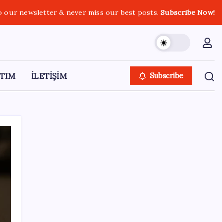
o our newsletter & never miss our best posts.
Subscribe Now!
TIM
İLETİŞİM
Subscribe
SON YAZILAR
Antarktika’da ökaryot canlıların izlerine
rastladı