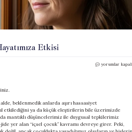
ayatımıza Etkisi
İçsel
yorumlar kapal
Çocuğumuzun
Varlığı
ve
Hayatımıza
iniz.
Etkisi
için
alde, beklenmedik anlarda aşırı hassasiyet
 etkilediğini ya da küçük eleştirilerin bile üzerimizde
arda mantıklı düşüncelerimiz ile duygusal tepkilerimiz
ojide yer alan “içsel çocuk” kavramı devreye girer. Peki,
k değil, ancak çocuklukta yaşadığımız olayların ve hisleri