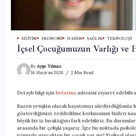
EĞITIM
EKONOMI
HABER
SAĞLIK
TEKNOLOJI
İçsel Çocuğumuzun Varlığı ve H
By
Ayşe Yılmaz
16 Haziran 2026
2 Min Read
Detaylı bilgi için
betarina
adresini ziyaret edebilirs
Bazen yetişkin olarak hayatımızı sürdürdüğümüz h
gösterdiğimizi, reddedilme korkusunun bizleri nasıl
büyük bir iz bıraktığını fark edebiliriz. Bu duruml
arasında bir çelişki yaşarız. İşte bu noktada psikol
içimizde gerçekten bir çocuk var mı? Fiziksel olara