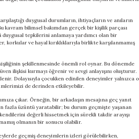
rşılaştığı duygusal durumların, ihtiyaçların ve anıların
 Bu kavram bilimsel bakımdan gerçek bir kişilik parçası
 duygusal tepkilerini anlamaya yardımcı olan bir
, korkular ve hayal kırıklıklarıyla birlikte karşılanmamış
şiliğinin şekillenmesinde önemli rol oynar. Bu dönemde
güven ilişkisi kurmayı öğrenir ve sevgi anlayışını oluşturur.
llenir. Dolayısıyla çocukken edinilen deneyimler yalnızca o
imlerimizi de derinden etkileyebilir.
şımıza çıkar. Örneğin, bir arkadaşın mesajına geç yanıt
den fazla üzüntü yaratabilir; bu durum geçmişte yaşanan
r kendilerini değerli hissetmek için sürekli takdir arayışı
nmamış olmanın bir sonucu olabilir.
reylerde geçmiş deneyimlerin izleri görülebilirken,