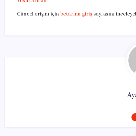
Yusuf Arslan
Güncel erişim için
betarina giriş
sayfasını inceleyeb
Ay