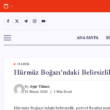
Skip
-
to
content
https://www.facebook.com/
https://twitter.com/
https://t.me/
https://www.instagram.com/
https://youtube.com/
ANA SAYFA
E
HABER
Hürmüz Boğazı’ndaki Belirsizlik
By
Ayşe Yılmaz
15 Mayıs 2026
1 Min Read
Hürmüz Boğazı’ndaki belirsizlik, petrol fiyatların