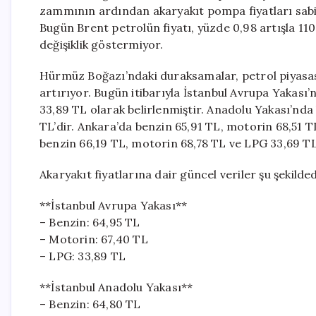
zammının ardından akaryakıt pompa fiyatları sabit 
Bugün Brent petrolün fiyatı, yüzde 0,98 artışla 110 
değişiklik göstermiyor.
Hürmüz Boğazı’ndaki duraksamalar, petrol piyasası
artırıyor. Bugün itibarıyla İstanbul Avrupa Yakası’
33,89 TL olarak belirlenmiştir. Anadolu Yakası’nda
TL’dir. Ankara’da benzin 65,91 TL, motorin 68,51 TL
benzin 66,19 TL, motorin 68,78 TL ve LPG 33,69 TL
Akaryakıt fiyatlarına dair güncel veriler şu şekilded
**İstanbul Avrupa Yakası**
– Benzin: 64,95 TL
– Motorin: 67,40 TL
– LPG: 33,89 TL
**İstanbul Anadolu Yakası**
– Benzin: 64,80 TL