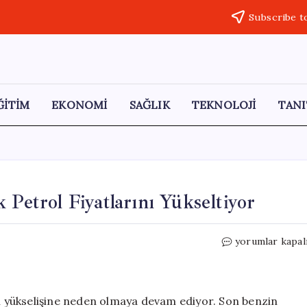
Subscribe t
ĞİTİM
EKONOMİ
SAĞLIK
TEKNOLOJİ
TANI
 Petrol Fiyatlarını Yükseltiyor
Hürmüz
yorumlar kapal
Boğazı’ndaki
Belirsizlik
Petrol
Fiyatlarını
ın yükselişine neden olmaya devam ediyor. Son benzin