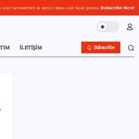
o our newsletter & never miss our best posts.
Subscribe Now!
TIM
İLETİŞİM
Subscribe
ı
SON YAZILAR
Antarktika’da ökaryot canlıların izlerine
rastladı