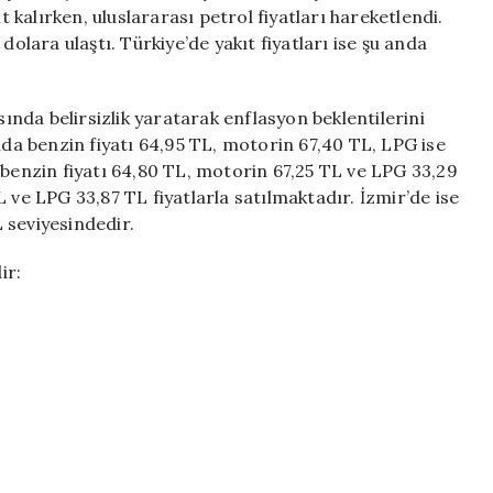
Yükseltiyor
kalırken, uluslararası petrol fiyatları hareketlendi.
için
dolara ulaştı. Türkiye’de yakıt fiyatları ise şu anda
nda belirsizlik yaratarak enflasyon beklentilerini
nda benzin fiyatı 64,95 TL, motorin 67,40 TL, LPG ise
 benzin fiyatı 64,80 TL, motorin 67,25 TL ve LPG 33,29
 ve LPG 33,87 TL fiyatlarla satılmaktadır. İzmir’de ise
 seviyesindedir.
ir: