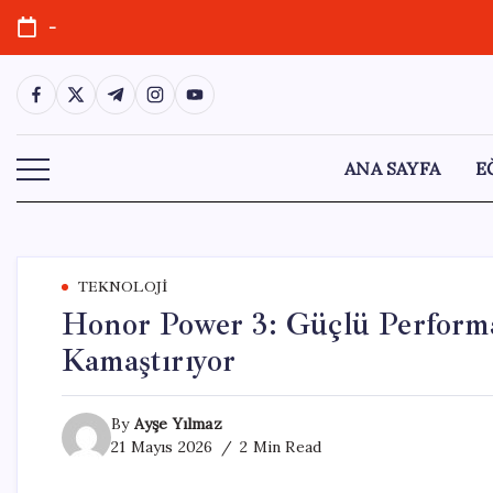
Skip
-
to
content
https://www.facebook.com/
https://twitter.com/
https://t.me/
https://www.instagram.com/
https://youtube.com/
ANA SAYFA
E
TEKNOLOJI
Honor Power 3: Güçlü Performa
Kamaştırıyor
By
Ayşe Yılmaz
21 Mayıs 2026
2 Min Read