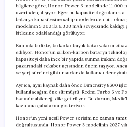
bilgilere göre, Honor, Power 3 modelinde 11.000 m
üzerinde çalışıyor. Eğer bu kapasite doğrulanırsa,
batarya kapasitesine sahip modellerden biri olma
modelinin 5.000 ila 6.000 mAh seviyesinde kaldığı 
kitlesine odaklandığı görülüyor.
Bununla birlikte, bu kadar büyük bataryaların cihazı
ediliyor. Honor’un silikon-karbon batarya teknol
kapasiteyi daha ince bir yapıda sunma imkanı doğabi
pazarındaki rekabet açısından önem taşıyor. Anca
ve şarj süreleri gibi unsurlar da kullanıcı deneyim
Ayrıca, aynı kaynak daha önce Dimensity 8600 işle
kullanılacağını öne sürmüştü. Redmi Turbo 6 ve Po
barındırabileceği dile getiriliyor. Bu durum, Medi
kazanma çabalarını gösteriyor.
Honor’un yeni nesil Power serisini ne zaman tanıt
doğrultusunda, Honor Power 3 modelinin 2027 yıl