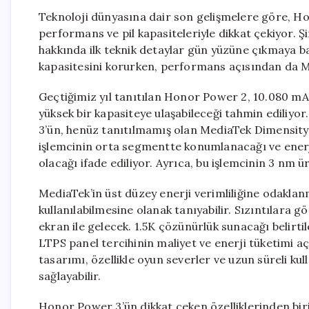
Teknoloji dünyasına dair son gelişmelere göre, Hon
performans ve pil kapasiteleriyle dikkat çekiyor. Şi
hakkında ilk teknik detaylar gün yüzüne çıkmaya ba
kapasitesini korurken, performans açısından da Me
Geçtiğimiz yıl tanıtılan Honor Power 2, 10.080 mA
yüksek bir kapasiteye ulaşabileceği tahmin ediliyor
3’ün, henüz tanıtılmamış olan MediaTek Dimensity 8
işlemcinin orta segmentte konumlanacağı ve enerji
olacağı ifade ediliyor. Ayrıca, bu işlemcinin 3 nm ü
MediaTek’in üst düzey enerji verimliliğine odaklan
kullanılabilmesine olanak tanıyabilir. Sızıntılara
ekran ile gelecek. 1.5K çözünürlük sunacağı belirt
LTPS panel tercihinin maliyet ve enerji tüketimi a
tasarımı, özellikle oyun severler ve uzun süreli ku
sağlayabilir.
Honor Power 3’ün dikkat çeken özelliklerinden biri 