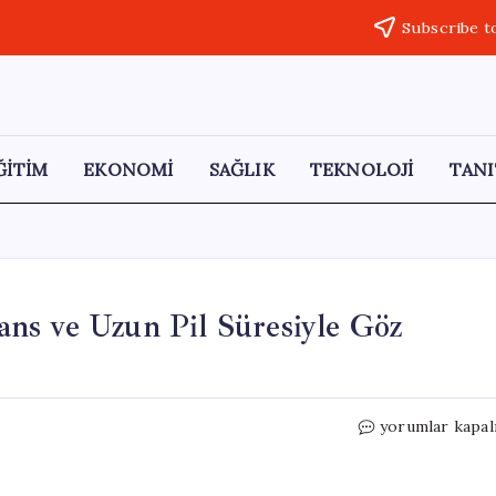
Subscribe t
ĞİTİM
EKONOMİ
SAĞLIK
TEKNOLOJİ
TANI
ns ve Uzun Pil Süresiyle Göz
Honor
yorumlar kapal
Power
3:
Güçlü