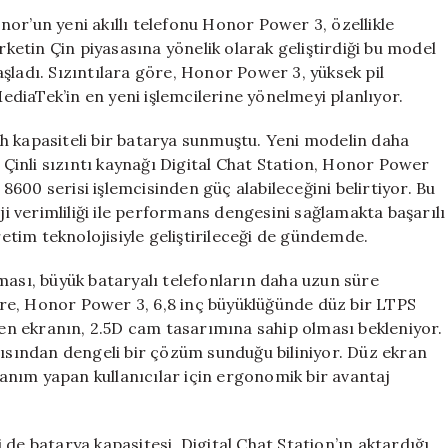
Performans
or’un yeni akıllı telefonu Honor Power 3, özellikle
ve
rketin Çin piyasasına yönelik olarak geliştirdiği bu model
Uzun
şladı. Sızıntılara göre, Honor Power 3, yüksek pil
Pil
diaTek’in en yeni işlemcilerine yönelmeyi planlıyor.
Süresiyle
Göz
h kapasiteli bir batarya sunmuştu. Yeni modelin daha
Kamaştırıyor
. Çinli sızıntı kaynağı Digital Chat Station, Honor Power
için
600 serisi işlemcisinden güç alabileceğini belirtiyor. Bu
 verimliliği ile performans dengesini sağlamakta başarılı
retim teknolojisiyle geliştirileceği de gündemde.
ması, büyük bataryalı telefonların daha uzun süre
 göre, Honor Power 3, 6,8 inç büyüklüğünde düz bir LTPS
ilen ekranın, 2.5D cam tasarımına sahip olması bekleniyor.
çısından dengeli bir çözüm sunduğu biliniyor. Düz ekran
llanım yapan kullanıcılar için ergonomik bir avantaj
de batarya kapasitesi. Digital Chat Station’ın aktardığı