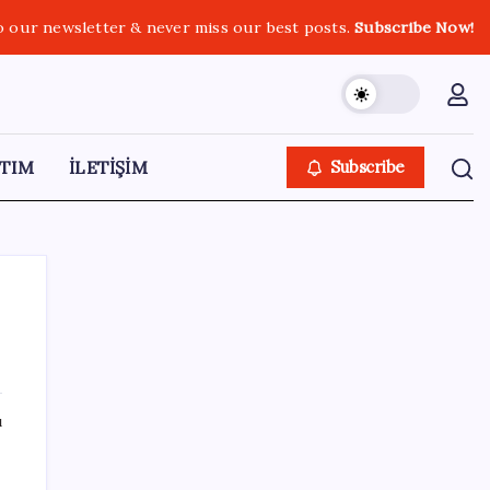
o our newsletter & never miss our best posts.
Subscribe Now!
TIM
İLETİŞİM
Subscribe
SON YAZILAR
ı
Antarktika’da ökaryot canlıların izlerine
rastladı