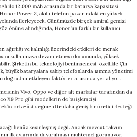
Ah ile 12.000 mAh arasında bir batarya kapasitesi
 Honor Power 3, akıllı telefon pazarındaki en yüksek
 yolunda ilerleyecek. Günümüzde birçok amiral gemisi
göz önüne alındığında, Honor’un farklı bir kullanıcı
n ağırlığı ve kalınlığı üzerindeki etkileri de merak
ojisini kullanmaya devam etmesi durumunda, yüksek
lir. Şirketin bu teknolojiyi benimsemesi, özellikle Çin
k, büyük bataryalara sahip telefonlarda ısınma yönetimi
ini doğrudan etkileyen faktörler arasında yer alıyor.
mcisinin Vivo, Oppo ve diğer alt markalar tarafından da
co X9 Pro gibi modellerin de bu işlemciyi
aTek’in orta-üst segmentte daha geniş bir üretici desteği
acağı henüz kesinleşmiş değil. Ancak mevcut takvim
ının ilk aylarında duyurulması muhtemel görünüyor.