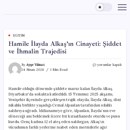
Skip
to
content
EĞITIM
Hamile İlayda Alkaş’ın Cinayeti: Şiddet
ve İhmalin Trajedisi
Hamile
By
Ayşe Yılmaz
yorumlar kapalı
İlayda
24 Nisan 2026
1 Min Read
Alkaş’ın
Cinayeti:
Şiddet
Hamile olduğu dönemde şiddete maruz kalan İlayda Alkaş,
ve
Diyarbakır’da sokakta katledildi. 15 Temmuz 2025 akşamı,
İhmalin
Trajedisi
Yenişehir ilçesinde gerçekleşen trajik olayda, İlayda Alkaş, dini
için
nikahla birlikte yaşadığı Cemal Alpaslan tarafından silahlı
saldırıya uğradı. İddianameye göre, Alpaslan, İlayda’nın eve
döneceği anı beklemek üzere bir kıraathanede oturdu ve pusu
kurdu. Genç kadına 12 el ateş eden saldırgan, Alkaş’ın
vücudunun farklı yerlerine isabet eden mermilerle ağır