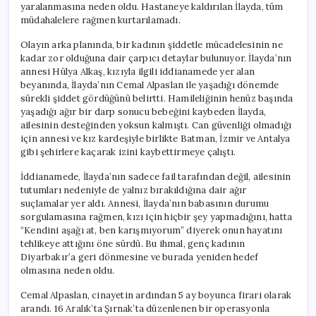
yaralanmasına neden oldu. Hastaneye kaldırılan İlayda, tüm
müdahalelere rağmen kurtarılamadı.
Olayın arka planında, bir kadının şiddetle mücadelesinin ne
kadar zor olduğuna dair çarpıcı detaylar bulunuyor. İlayda’nın
annesi Hülya Alkaş, kızıyla ilgili iddianamede yer alan
beyanında, İlayda’nın Cemal Alpaslan ile yaşadığı dönemde
sürekli şiddet gördüğünü belirtti. Hamileliğinin henüz başında
yaşadığı ağır bir darp sonucu bebeğini kaybeden İlayda,
ailesinin desteğinden yoksun kalmıştı. Can güvenliği olmadığı
için annesi ve kız kardeşiyle birlikte Batman, İzmir ve Antalya
gibi şehirlere kaçarak izini kaybettirmeye çalıştı.
İddianamede, İlayda’nın sadece fail tarafından değil, ailesinin
tutumları nedeniyle de yalnız bırakıldığına dair ağır
suçlamalar yer aldı. Annesi, İlayda’nın babasının durumu
sorgulamasına rağmen, kızı için hiçbir şey yapmadığını, hatta
“Kendini aşağı at, ben karışmıyorum” diyerek onun hayatını
tehlikeye attığını öne sürdü. Bu ihmal, genç kadının
Diyarbakır’a geri dönmesine ve burada yeniden hedef
olmasına neden oldu.
Cemal Alpaslan, cinayetin ardından 5 ay boyunca firari olarak
arandı. 16 Aralık’ta Şırnak’ta düzenlenen bir operasyonla