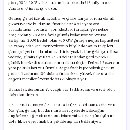
göre, 2021-2025 yılları arasında toplamda 813 milyon ons
gümüş üretimi açığı oluştu.
Gümüş, genellikle altın, bakır ve çinkonun yan ürünü olarak
çıkarılıyor ve bu durum, fiyatlar artsa bile yeni arz
yaratılmasını zorlaştırıyor. Elektrikli araçlar, geleneksel
araçlardan %79 daha fazla gümüş kullanıyor ve Avrupa
Birliği’nin 2030 hedefi olan 700 GW güneş enerjisi kapasitesi
ile yapay zeka veri merkezlerinin büyük donanım talepleri,
gümüşü “yeri doldurulamaz” bir kaynak haline getiriyor. Kısa
vadede, gümüş fiyatları 74,78 dolara kadar gerileyerek 50
günlük hareketli ortalamasının altına düştü. Federal Rezerv’in
yeni politikaları ve Hürmüz Boğazı’ndaki jeopolitik gerilim,
petrol fiyatlarını 106 dolara fırlatırken, yüksek faiz oranları
değerli metaller üzerinde baskı oluşturuyor.
Uzmanlar, gümüşün geleceğini üç farklı senaryo üzerinden
değerlendiriyor:
1. **Temel Senaryo (85 – 140 Dolar)**: Goldman Sachs ve JP
Morgan, gümüş fiyatlarının bu seviyelerde kalacağını
öngörüyor. Eğer altın 5.000 dolara yükselirse, gümüşün 100
dolarlık seviyeyi hızlı bir şekilde aşması bekleniyor.