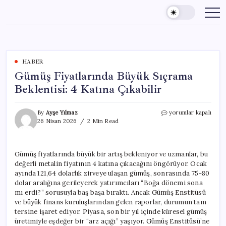
Skip
to
content
HABER
Gümüş Fiyatlarında Büyük Sıçrama
Beklentisi: 4 Katına Çıkabilir
Gümüş
By
Ayşe Yılmaz
yorumlar kapalı
Fiyatlarında
26 Nisan 2026
2 Min Read
Büyük
Sıçrama
Beklentisi:
Gümüş fiyatlarında büyük bir artış bekleniyor ve uzmanlar, bu
4
değerli metalin fiyatının 4 katına çıkacağını öngörüyor. Ocak
Katına
Çıkabilir
ayında 121,64 dolarlık zirveye ulaşan gümüş, sonrasında 75-80
için
dolar aralığına gerileyerek yatırımcıları “Boğa dönemi sona
mı erdi?” sorusuyla baş başa bıraktı. Ancak Gümüş Enstitüsü
ve büyük finans kuruluşlarından gelen raporlar, durumun tam
tersine işaret ediyor. Piyasa, son bir yıl içinde küresel gümüş
üretimiyle eşdeğer bir “arz açığı” yaşıyor. Gümüş Enstitüsü’ne