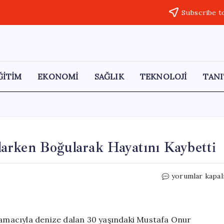
Subscribe t
ĞİTİM
EKONOMİ
SAĞLIK
TEKNOLOJİ
TANI
arken Boğularak Hayatını Kaybetti
Genç
yorumlar kapal
Hakem
Zıpkınla
Balık
Avlarken
k amacıyla denize dalan 30 yaşındaki Mustafa Onur