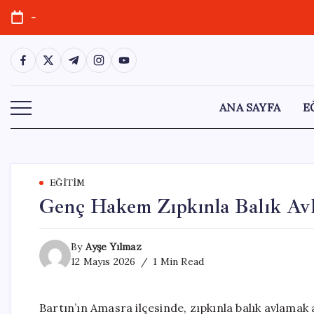
Skip
-
to
content
https://www.facebook.com/
https://twitter.com/
https://t.me/
https://www.instagram.com/
https://youtube.com/
ANA SAYFA
E
EĞITIM
Genç Hakem Zıpkınla Balık Avl
By
Ayşe Yılmaz
12 Mayıs 2026
1 Min Read
Bartın’ın Amasra ilçesinde, zıpkınla balık avlama