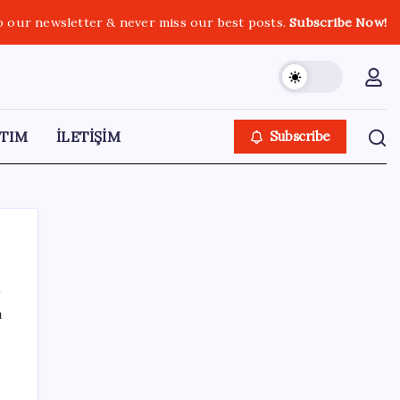
o our newsletter & never miss our best posts.
Subscribe Now!
TIM
İLETİŞİM
Subscribe
ı
SON YAZILAR
Antarktika’da ökaryot canlıların izlerine
rastladı