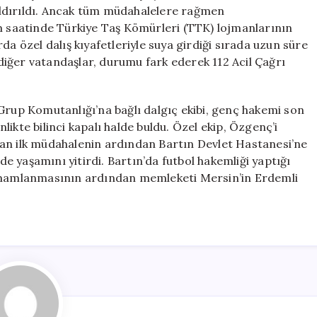
Boğularak
ldırıldı. Ancak tüm müdahalelere rağmen
Hayatını
am saatinde Türkiye Taş Kömürleri (TTK) lojmanlarının
Kaybetti
da özel dalış kıyafetleriyle suya girdiği sırada uzun süre
için
iğer vatandaşlar, durumu fark ederek 112 Acil Çağrı
Grup Komutanlığı’na bağlı dalgıç ekibi, genç hakemi son
ikte bilinci kapalı halde buldu. Özel ekip, Özgenç’i
lan ilk müdahalenin ardından Bartın Devlet Hastanesi’ne
 yaşamını yitirdi. Bartın’da futbol hakemliği yaptığı
tamamlanmasının ardından memleketi Mersin’in Erdemli