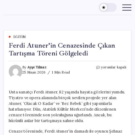
Skip
to
content
EĞITIM
Ferdi Atuner’in Cenazesinde Çıkan
Tartışma Töreni Gölgeledi
Ferdi
By
Ayşe Yılmaz
yorumlar kapalı
Atuner’in
25 Nisan 2026
1 Min Read
Cenazesinde
Çıkan
Tartışma
Usta sanatçı Ferdi Atuner, 82 yaşında hayata gözlerini yumdu.
Töreni
Tiyatro ve opera alanında birçok sevilen projede yer alan
Gölgeledi
için
Atuner, ‘Olacak O Kadar’ ve ‘Bez Bebek’ gibi yapımlarla
hatırlanıyor. Dün, Atatürk Kültür Merkezi’nde düzenlenen
cenaze töreninde son yolculuğuna uğurlandı. Ancak, bu
hüzünlü anlar bir tartışmaya sahne oldu.
Cenaze töreninde, Ferdi Atuner’in damadı ile oyuncu Şehnaz