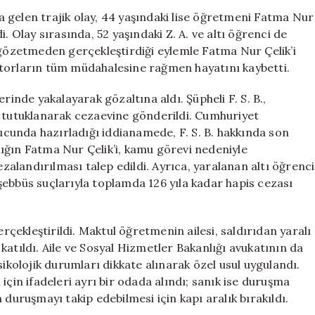
İlk
 gelen trajik olay, 44 yaşındaki lise öğretmeni Fatma Nur
Duruşma
. Olay sırasında, 52 yaşındaki Z. A. ve altı öğrenci de
Gerçekleşti:
 gözetmeden gerçekleştirdiği eylemle Fatma Nur Çelik’i
Özel
ktorların tüm müdahalesine rağmen hayatını kaybetti.
Usul
Uygulandı
rinde yakalayarak gözaltına aldı. Şüpheli F. S. B.,
için
n tutuklanarak cezaevine gönderildi. Cumhuriyet
nucunda hazırladığı iddianamede, F. S. B. hakkında son
ığın Fatma Nur Çelik’i, kamu görevi nedeniyle
alandırılması talep edildi. Ayrıca, yaralanan altı öğrenci
şebbüs suçlarıyla toplamda 126 yıla kadar hapis cezası
ekleştirildi. Maktul öğretmenin ailesi, saldırıdan yaralı
katıldı. Aile ve Sosyal Hizmetler Bakanlığı avukatının da
olojik durumları dikkate alınarak özel usul uygulandı.
için ifadeleri ayrı bir odada alındı; sanık ise duruşma
 duruşmayı takip edebilmesi için kapı aralık bırakıldı.