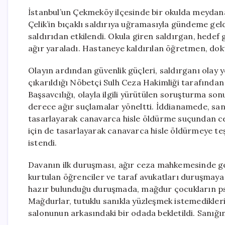
İstanbul’un Çekmeköy ilçesinde bir okulda meydana
Çelik’in bıçaklı saldırıya uğramasıyla gündeme geldi
saldırıdan etkilendi. Okula giren saldırgan, hedef
ağır yaraladı. Hastaneye kaldırılan öğretmen, do
Olayın ardından güvenlik güçleri, saldırganı olay ye
çıkarıldığı Nöbetçi Sulh Ceza Hakimliği tarafında
Başsavcılığı, olayla ilgili yürütülen soruşturma so
derece ağır suçlamalar yöneltti. İddianamede, san
tasarlayarak canavarca hisle öldürme suçundan cez
için de tasarlayarak canavarca hisle öldürmeye te
istendi.
Davanın ilk duruşması, ağır ceza mahkemesinde gerç
kurtulan öğrenciler ve taraf avukatları duruşmaya 
hazır bulunduğu duruşmada, mağdur çocukların psik
Mağdurlar, tutuklu sanıkla yüzleşmek istemedikleri 
salonunun arkasındaki bir odada bekletildi. Sanığın