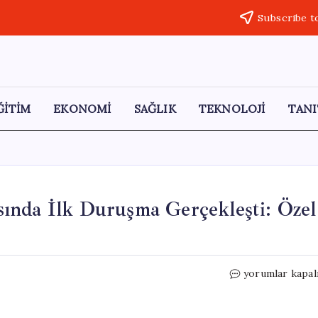
Subscribe t
ĞİTİM
EKONOMİ
SAĞLIK
TEKNOLOJİ
TANI
ında İlk Duruşma Gerçekleşti: Özel
Fatma
yorumlar kapal
Öğretmen
Cinayeti
Davasında