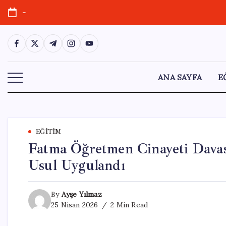
Skip
-
to
content
https://www.facebook.com/
https://twitter.com/
https://t.me/
https://www.instagram.com/
https://youtube.com/
ANA SAYFA
E
EĞITIM
Fatma Öğretmen Cinayeti Davas
Usul Uygulandı
By
Ayşe Yılmaz
25 Nisan 2026
2 Min Read