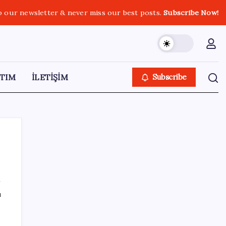
o our newsletter & never miss our best posts.
Subscribe Now!
TIM
İLETİŞİM
Subscribe
SON YAZILAR
ı
Antarktika’da ökaryot canlıların izlerine
rastladı