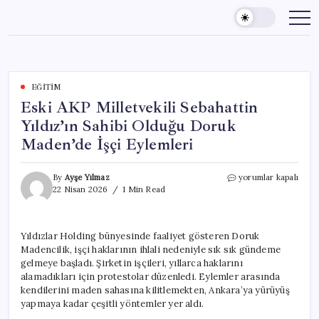
Skip
to
content
EĞITIM
Eski AKP Milletvekili Sebahattin
Yıldız’ın Sahibi Olduğu Doruk
Maden’de İşçi Eylemleri
Eski
By
Ayşe Yılmaz
yorumlar kapalı
AKP
22 Nisan 2026
1 Min Read
Milletvekili
Sebahattin
Yıldız’ın
Yıldızlar Holding bünyesinde faaliyet gösteren Doruk
Sahibi
Madencilik, işçi haklarının ihlali nedeniyle sık sık gündeme
Olduğu
Doruk
gelmeye başladı. Şirketin işçileri, yıllarca haklarını
Maden’de
alamadıkları için protestolar düzenledi. Eylemler arasında
İşçi
kendilerini maden sahasına kilitlemekten, Ankara’ya yürüyüş
Eylemleri
yapmaya kadar çeşitli yöntemler yer aldı.
için