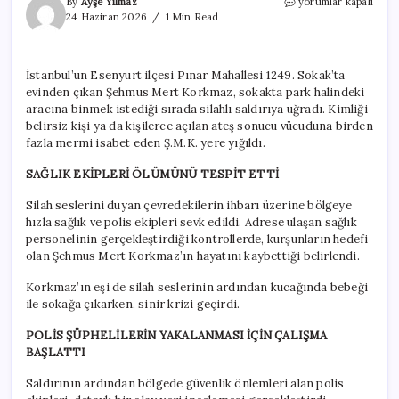
Esenyurt’ta
By
Ayşe Yılmaz
yorumlar kapalı
kanlı
24 Haziran 2026
1 Min Read
pusu!
Evden
çıkar
İstanbul’un Esenyurt ilçesi Pınar Mahallesi 1249. Sokak’ta
çıkmaz
evinden çıkan Şehmus Mert Korkmaz, sokakta park halindeki
kurşun
yağmuruna
aracına binmek istediği sırada silahlı saldırıya uğradı. Kimliği
tutuldu
belirsiz kişi ya da kişilerce açılan ateş sonucu vücuduna birden
için
fazla mermi isabet eden Ş.M.K. yere yığıldı.
SAĞLIK EKİPLERİ ÖLÜMÜNÜ TESPİT ETTİ
Silah seslerini duyan çevredekilerin ihbarı üzerine bölgeye
hızla sağlık ve polis ekipleri sevk edildi. Adrese ulaşan sağlık
personelinin gerçekleştirdiği kontrollerde, kurşunların hedefi
olan Şehmus Mert Korkmaz’ın hayatını kaybettiği belirlendi.
Korkmaz’ın eşi de silah seslerinin ardından kucağında bebeği
ile sokağa çıkarken, sinir krizi geçirdi.
POLİS ŞÜPHELİLERİN YAKALANMASI İÇİN ÇALIŞMA
BAŞLATTI
Saldırının ardından bölgede güvenlik önlemleri alan polis