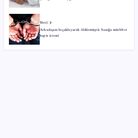
Next
Arkadaşını bıçaklayarak öldürmüştü: Sanığa müebbet
hapis istemi
SON YAZILAR
Antarktika’da ökaryot canlıların izlerine rastladı
BBVA Research tarih işaret etti: Merkez Bankası ne