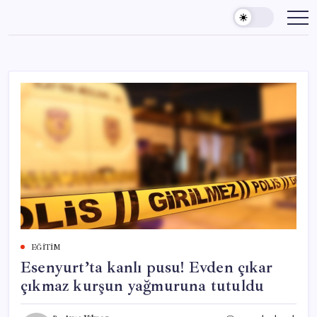
Skip
to
content
EĞITIM
Esenyurt’ta kanlı pusu! Evden çıkar
çıkmaz kurşun yağmuruna tutuldu