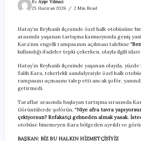
By
Ayşe Yılmaz
25 Haziran 2026
2 Min Read
Hatay’ın Reyhanlı ilçesinde özel halk otobüsüne b
arasında yaşanan tartışma kamuoyunda geniş yankı
Kara’nın engelli rampasının açılması talebine
“Ben
kullandığı ifadeler tepki çekerken, olayla ilgili idari
Hatay’ın Reyhanlı ilçesinde yaşanan olayda, yüzde 
Salih Kara, tekerlekli sandalyesiyle özel halk otob
rampasını açmasını talep etti ancak şoför, yanında
getirmedi.
Taraflar arasında başlayan tartışma sırasında Kar
Görüntülerde şoförün,
“Niye afra tavra yapıyorsu
çekiyorsun? Refakatçi gelmeden almak yasak. İsted
otobüse binemeyen Kara bölgeden ayrıldı ve görün
BAŞKAN: BİZ BU HALKIN HİZMETÇİSİYİZ