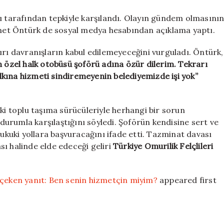
cı tarafından tepkiyle karşılandı. Olayın gündem olmasını
et Öntürk de sosyal medya hesabından açıklama yaptı.
ırı davranışların kabul edilemeyeceğini vurguladı. Öntürk,
n özel halk otobüsü şoförü adına özür dilerim. Tekrarı
kına hizmeti sindiremeyenin belediyemizde işi yok”
eki toplu taşıma sürücüleriyle herhangi bir sorun
urumla karşılaştığını söyledi. Şoförün kendisine sert ve
hukuki yollara başvuracağını ifade etti. Tazminat davası
ı halinde elde edeceği geliri
Türkiye Omurilik Felçlileri
 çeken yanıt: Ben senin hizmetçin miyim?
appeared first