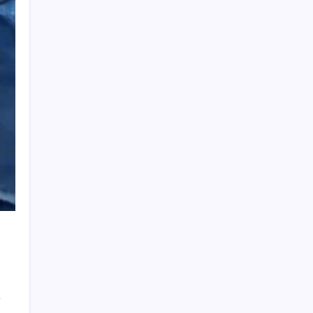
2026 AÖL 3. Dönem sınav sonuçları ne
zaman açıklanacak? Açık Öğretim Lisesi
sınav sonuçları nasıl ve nereden öğrenilir?
OpenAI’ın İlk Cihazı için Fiyat ve Tasarım
Belli Oldu
2026 YÖKDİL/2 ne zaman, saat kaçta?
YÖKDİL/2 sınavı kaç dakika, kaç soru?
Vergi ve SGK borçlarında yapılandırma
fırsatı: Son başvuru tarihi belli oldu
Ücretsiz ChatGPT Kullanıcılarına Müjde:
Sınırsız Sohbet ve GPT-5.6 Geldi
Antarktika’da ökaryot canlıların izlerine
rastladı
BBVA Research tarih işaret etti: Merkez
Bankası ne zaman faiz indirecek?
TEKNOFEST Mavi Vatan 2026 Gölcük’te
Kapılarını Açıyor: Yerli Deniz Teknolojileri