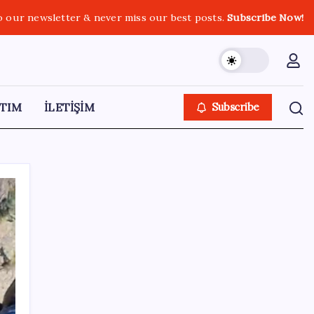
o our newsletter & never miss our best posts.
Subscribe Now!
TIM
İLETİŞİM
Subscribe
SON YAZILAR
ABD, İran bağlantılı kripto para borsasına
yaptırım uyguladı