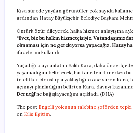
Kısa sürede yayılan görüntüler çok sayıda kullanı
ardından Hatay Büyükşehir Belediye Başkanı Mehm
Öntürk özür dileyerek, halka hizmet anlayışına ayk
“Evet, biz bu halkın hizmetçisiyiz. Vatandaşımızda
olmaması için ne gerekiyorsa yapacağız. Hatay hal
ifadelerini kullandı.
Yaşadığı olayı anlatan Salih Kara, daha önce ilçed
yaşamadığını belirterek, hastaneden dönerken bu d
tehditkar bir üslupla yaklaştığını öne süren Kara, 
açmayı planladığını belirten Kara, davayı kazanmas
Derneği
’ne bağışlayacağını açıkladı. (DHA)
The post
Engelli yolcunun talebine şoförden tepki
on
Kilis Egitim
.