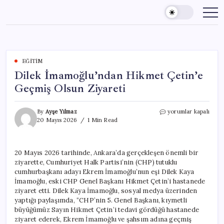
Skip
to
content
EĞITIM
Dilek İmamoğlu’ndan Hikmet Çetin’e
Geçmiş Olsun Ziyareti
Dilek
By
Ayşe Yılmaz
yorumlar kapalı
İmamoğlu’ndan
20 Mayıs 2026
1 Min Read
Hikmet
Çetin’e
Geçmiş
20 Mayıs 2026 tarihinde, Ankara’da gerçekleşen önemli bir
Olsun
ziyarette, Cumhuriyet Halk Partisi’nin (CHP) tutuklu
Ziyareti
için
cumhurbaşkanı adayı Ekrem İmamoğlu’nun eşi Dilek Kaya
İmamoğlu, eski CHP Genel Başkanı Hikmet Çetin’i hastanede
ziyaret etti. Dilek Kaya İmamoğlu, sosyal medya üzerinden
yaptığı paylaşımda, “CHP’nin 5. Genel Başkanı, kıymetli
büyüğümüz Sayın Hikmet Çetin’i tedavi gördüğü hastanede
ziyaret ederek, Ekrem İmamoğlu ve şahsım adına geçmiş