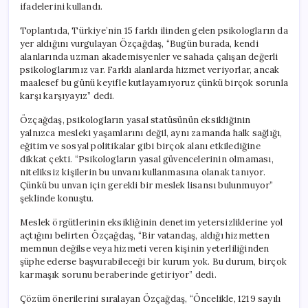
ifadelerini kullandı.
Toplantıda, Türkiye’nin 15 farklı ilinden gelen psikologların da
yer aldığını vurgulayan Özçağdaş, “Bugün burada, kendi
alanlarında uzman akademisyenler ve sahada çalışan değerli
psikologlarımız var. Farklı alanlarda hizmet veriyorlar, ancak
maalesef bu günü keyifle kutlayamıyoruz çünkü birçok sorunla
karşı karşıyayız” dedi.
Özçağdaş, psikologların yasal statüsünün eksikliğinin
yalnızca mesleki yaşamlarını değil, aynı zamanda halk sağlığı,
eğitim ve sosyal politikalar gibi birçok alanı etkilediğine
dikkat çekti. “Psikologların yasal güvencelerinin olmaması,
niteliksiz kişilerin bu unvanı kullanmasına olanak tanıyor.
Çünkü bu unvan için gerekli bir meslek lisansı bulunmuyor”
şeklinde konuştu.
Meslek örgütlerinin eksikliğinin denetim yetersizliklerine yol
açtığını belirten Özçağdaş, “Bir vatandaş, aldığı hizmetten
memnun değilse veya hizmeti veren kişinin yeterliliğinden
şüphe ederse başvurabileceği bir kurum yok. Bu durum, birçok
karmaşık sorunu beraberinde getiriyor” dedi.
Çözüm önerilerini sıralayan Özçağdaş, “Öncelikle, 1219 sayılı