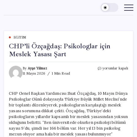
Skip
to
content
EĞITIM
CHP’li Özçağdaş: Psikologlar için
Meslek Yasası Şart
CHP’li
By
Ayşe Yılmaz
yorumlar kapalı
Özçağdaş:
11 Mayıs 2026
1 Min Read
Psikologlar
için
Meslek
CHP Genel Başkan Yardımcısı Suat Özçağdaş, 10 Mayıs Dünya
Yasası
Psikologlar Günü dolayısıyla Türkiye Büyük Millet Meclisi’nde
Şart
için
bir toplantı düzenleyerek, psikologların karşılaştığı meslek
yasası sorununa dikkat çekti. Özçağdaş, Türkiye’deki
psikologların yıllardır kapsamlı bir meslek yasasından yoksun
olduğunu belirtti. “Ben üniversitede okurken psikoloji bölümü
sayısı 9’du, şimdi ise 166 bölüm var. Her yıl 13 bin psikolog
mezun oluyor ama hala bir meslek yasası bulunmuyor”