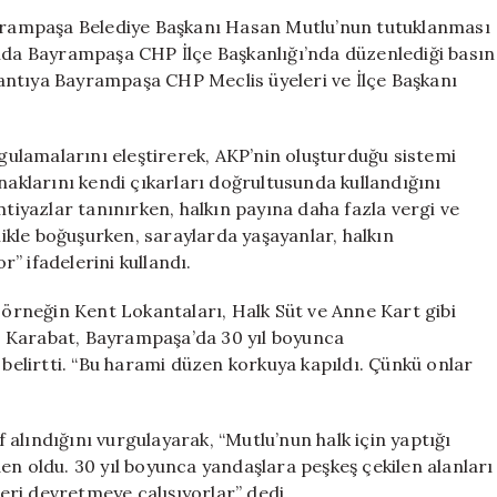
Yönelik
rampaşa Belediye Başkanı Hasan Mutlu’nun tutuklanması
Suçlamalar
ında Bayrampaşa CHP İlçe Başkanlığı’nda düzenlediği basın
Yargı
antıya Bayrampaşa CHP Meclis üyeleri ve İlçe Başkanı
Kumpasıdır”
için
ulamalarını eleştirerek, AKP’nin oluşturduğu sistemi
naklarını kendi çıkarları doğrultusunda kullandığını
mtiyazlar tanınırken, halkın payına daha fazla vergi ve
zlikle boğuşurken, saraylarda yaşayanlar, halkın
r” ifadelerini kullandı.
, örneğin Kent Lokantaları, Halk Süt ve Anne Kart gibi
 Karabat, Bayrampaşa’da 30 yıl boyunca
 belirtti. “Bu harami düzen korkuya kapıldı. Çünkü onlar
alındığını vurgulayarak, “Mutlu’nun halk için yaptığı
en oldu. 30 yıl boyunca yandaşlara peşkeş çekilen alanları
leri devretmeye çalışıyorlar” dedi.