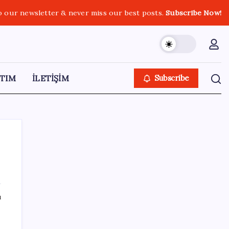
o our newsletter & never miss our best posts.
Subscribe Now!
TIM
İLETİŞİM
Subscribe
SON YAZILAR
ı
Airbnb, ürün geliştirme süreçlerinde yapay
zekayı kullanıyor