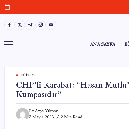
Skip
-
to
content
https://www.facebook.com/
https://twitter.com/
https://t.me/
https://www.instagram.com/
https://youtube.com/
ANA SAYFA
E
EĞITIM
CHP’li Karabat: “Hasan Mutlu’
Kumpasıdır”
By
Ayşe Yılmaz
2 Mayıs 2026
2 Min Read