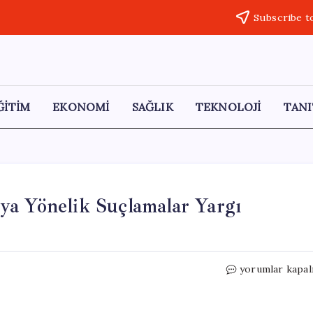
Subscribe t
ĞİTİM
EKONOMİ
SAĞLIK
TEKNOLOJİ
TANI
ya Yönelik Suçlamalar Yargı
CHP’li
yorumlar kapal
Karabat:
“Hasan
Mutlu’ya