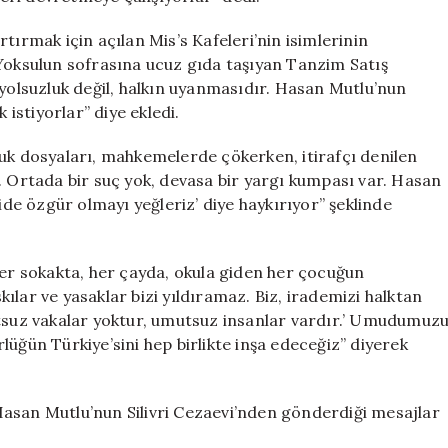
tırmak için açılan Mis’s Kafeleri’nin isimlerinin
. “Yoksulun sofrasına ucuz gıda taşıyan Tanzim Satış
 yolsuzluk değil, halkın uyanmasıdır. Hasan Mutlu’nun
stiyorlar” diye ekledi.
luk dosyaları, mahkemelerde çökerken, itirafçı denilen
. Ortada bir suç yok, devasa bir yargı kumpası var. Hasan
ide özgür olmayı yeğleriz’ diye haykırıyor” şeklinde
r sokakta, her çayda, okula giden her çocuğun
lar ve yasaklar bizi yıldıramaz. Biz, irademizi halktan
utsuz vakalar yoktur, umutsuz insanlar vardır.’ Umudumuz
lüğün Türkiye’sini hep birlikte inşa edeceğiz” diyerek
asan Mutlu’nun Silivri Cezaevi’nden gönderdiği mesajlar