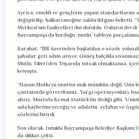
Ayrıca, emekli ve gençlerin yaşam standartlarını ar
değiştirilip, halkın emeğine saldırıldığını belirtti
Merkezi’nin faaliyetleri durduruldu. Onların derdi
Bayrampaşa’da kurduğu ‘mutlu’ tabloyu parçalamak i
Karabat, “İBB üzerinden başlatılan o sözde yolsuz
şahıslar geri adım atıyor. Güneş balçıkla sıvanmaz
Mutlu, Silivri’den ‘Dışarıda tutsak olmaktansa, içer
konuştu.
“Hasan Mutlu’yu unutturmak mümkün değil. Onu he
çantasında göreceksiniz. Yargı operasyonları, baskı
alırız. Mustafa Kemal Atatürk’ün dediği gibi, ‘Um
asla kaybetmeyeceğiz ve adaletin, refahın ve özgür
sözlerini bitirdi.
Son olarak, tutuklu Bayrampaşa Belediye Başkanı H
da dikkat çekti.