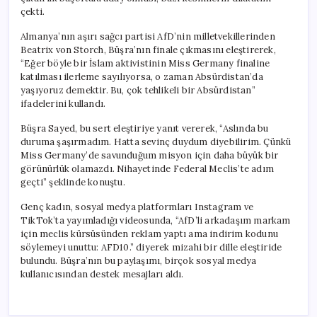
çekti.
Almanya’nın aşırı sağcı partisi AfD’nin milletvekillerinden
Beatrix von Storch, Büşra’nın finale çıkmasını eleştirerek,
“Eğer böyle bir İslam aktivistinin Miss Germany finaline
katılması ilerleme sayılıyorsa, o zaman Absürdistan’da
yaşıyoruz demektir. Bu, çok tehlikeli bir Absürdistan”
ifadelerini kullandı.
Büşra Sayed, bu sert eleştiriye yanıt vererek, “Aslında bu
duruma şaşırmadım. Hatta sevinç duydum diyebilirim. Çünkü
Miss Germany’de savunduğum misyon için daha büyük bir
görünürlük olamazdı. Nihayetinde Federal Meclis’te adım
geçti” şeklinde konuştu.
Genç kadın, sosyal medya platformları Instagram ve
TikTok’ta yayımladığı videosunda, “AfD’li arkadaşım markam
için meclis kürsüsünden reklam yaptı ama indirim kodunu
söylemeyi unuttu: AFD10.” diyerek mizahi bir dille eleştiride
bulundu. Büşra’nın bu paylaşımı, birçok sosyal medya
kullanıcısından destek mesajları aldı.