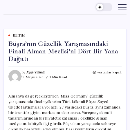
Skip
to
content
EĞITIM
Büşra’nın Güzellik Yarışmasındaki
Finali Alman Meclisi’ni Dört Bir Yana
Dağıttı
Büşra’nın
By
Ayşe Yılmaz
yorumlar kapalı
Güzellik
13 Mayıs 2026
1 Min Read
Yarışmasındaki
Finali
Alman
Almanya’da gerçekleştirilen ‘Miss Germany’ güzellik
Meclisi’ni
yarışmasında finale yükselen Türk kökenli Büşra Sayed,
Dört
Bir
ülkede tartışmalara yol açtı. 27 yaşındaki Büşra, aynı zamanda
Yana
bir tesettür giyim markasının kurucusu. Yarışmaya kendi
Dağıttı
tasarımlarından bir kıyafetle katılması, özellikle Alman
için
medyasında büyük ilgi gördü. Büşra’nın yarışmada sahneye
çıkan ilk başörtülü aday olması, bazı kesimlerin dikkatini