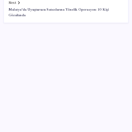
Next
Malatya’da Uyuşturucu Satıcılarına Yönelik Operasyon: 10 Kişi
Gözaltında
SON YAZILAR
Sürekli maddi sorun yaşayan insanların beyni daha
çabuk yaşlanabiliyor: ‘Beyin de yoruluyor’
Airbnb, ürün geliştirme süreçlerinde yapay zekayı
kullanıyor
ABD, İran bağlantılı kripto para borsasına yaptırım
uyguladı