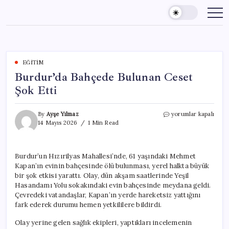
Skip
to
content
EĞITIM
Burdur’da Bahçede Bulunan Ceset
Şok Etti
Burdur’da
By
Ayşe Yılmaz
yorumlar kapalı
Bahçede
14 Mayıs 2026
1 Min Read
Bulunan
Ceset
Şok
Burdur’un Hızırilyas Mahallesi’nde, 61 yaşındaki Mehmet
Etti
Kapan’ın evinin bahçesinde ölü bulunması, yerel halkta büyük
için
bir şok etkisi yarattı. Olay, dün akşam saatlerinde Yeşil
Hasandamı Yolu sokakındaki evin bahçesinde meydana geldi.
Çevredeki vatandaşlar, Kapan’ın yerde hareketsiz yattığını
fark ederek durumu hemen yetkililere bildirdi.
Olay yerine gelen sağlık ekipleri, yaptıkları incelemenin