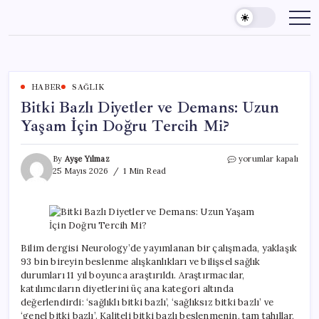
Skip
to
content
HABER
SAĞLIK
Bitki Bazlı Diyetler ve Demans: Uzun
Yaşam İçin Doğru Tercih Mi?
Bitki
By
Ayşe Yılmaz
yorumlar kapalı
Bazlı
25 Mayıs 2026
1 Min Read
Diyetler
ve
Demans:
Uzun
Yaşam
İçin
Bilim dergisi Neurology’de yayımlanan bir çalışmada, yaklaşık
Doğru
93 bin bireyin beslenme alışkanlıkları ve bilişsel sağlık
Tercih
durumları 11 yıl boyunca araştırıldı. Araştırmacılar,
Mi?
katılımcıların diyetlerini üç ana kategori altında
için
değerlendirdi: ‘sağlıklı bitki bazlı’, ‘sağlıksız bitki bazlı’ ve
‘genel bitki bazlı’. Kaliteli bitki bazlı beslenmenin, tam tahıllar,