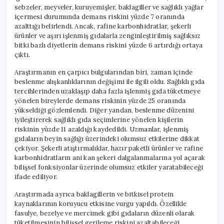
sebzeler, meyveler, kuruyemişler, baklagiller ve sağlıklı yağlar
içermesi durumunda demans riskini yüzde 7 oranında
azalttığı belirlendi. Ancak, rafine karbonhidratlar, şekerli
ürünler ve aşırı işlenmiş gıdalarla zenginleştirilmiş sağlıksız
bitki bazlı diyetlerin demans riskini yüzde 6 artırdığı ortaya
çıktı.
Araştırmanın en çarpıcı bulgularından biri, zaman içinde
beslenme alışkanlıklarının değişimi ile ilgili oldu. Sağlıklı gıda
tercihlerinden uzaklaşıp daha fazla işlenmiş gıda tüketmeye
yönelen bireylerde demans riskinin yüzde 25 oranında
yükseldiği gözlemlendi. Diğer yandan, beslenme düzenini
iyileştirerek sağlıklı gıda seçimlerine yönelen kişilerin
riskinin yüzde 11 azaldığı kaydedildi. Uzmanlar, işlenmiş
gıdaların beyin sağlığı üzerindeki olumsuz etkilerine dikkat
çekiyor. Şekerli atıştırmalıklar, hazır paketli ürünler ve rafine
karbonhidratların ani kan şekeri dalgalanmalarına yol açarak
bilişsel fonksiyonlar üzerinde olumsuz etkiler yaratabileceği
ifade ediliyor.
Araştırmada ayrıca baklagillerin ve bitkisel protein
kaynaklarının koruyucu etkisine vurgu yapıldı. Özellikle
fasulye, bezelye ve mercimek gibi gıdaların düzenli olarak
tüketilmesinin bilişsel gerileme riskini azaltabileceği