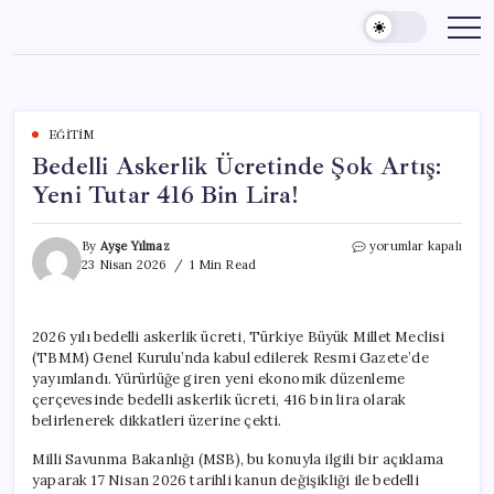
Skip
to
content
EĞITIM
Bedelli Askerlik Ücretinde Şok Artış:
Yeni Tutar 416 Bin Lira!
Bedelli
By
Ayşe Yılmaz
yorumlar kapalı
Askerlik
23 Nisan 2026
1 Min Read
Ücretinde
Şok
Artış:
2026 yılı bedelli askerlik ücreti, Türkiye Büyük Millet Meclisi
Yeni
(TBMM) Genel Kurulu’nda kabul edilerek Resmi Gazete’de
Tutar
416
yayımlandı. Yürürlüğe giren yeni ekonomik düzenleme
Bin
çerçevesinde bedelli askerlik ücreti, 416 bin lira olarak
Lira!
belirlenerek dikkatleri üzerine çekti.
için
Milli Savunma Bakanlığı (MSB), bu konuyla ilgili bir açıklama
yaparak 17 Nisan 2026 tarihli kanun değişikliği ile bedelli