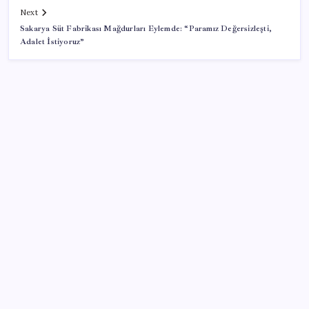
Next
Sakarya Süt Fabrikası Mağdurları Eylemde: “Paramız Değersizleşti,
Adalet İstiyoruz”
SON YAZILAR
Antarktika’da ökaryot canlıların izlerine rastladı
BBVA Research tarih işaret etti: Merkez Bankası ne
zaman faiz indirecek?
TEKNOFEST Mavi Vatan 2026 Gölcük’te Kapılarını
Açıyor: Yerli Deniz Teknolojileri Sahneye Çıkıyor