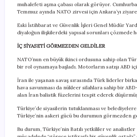
muhalefeti aşma çabası olarak görüyor. Cumhurbaşka
Temmuz ayında NATO zirvesi için Ankara’yı ziyare
Eski İstihbarat ve Güvenlik İşleri Genel Müdür Yard
diyaloğun ilişkilerdeki yapısal sorunları çözmede 
İÇ SİYASETİ GÖRMEZDEN GELDİLER
NATO’nun en büyük ikinci ordusuna sahip olan Tür
bir rol oynamaya başladı. Motorların satışı ABD içi
İran ile yaşanan savaş sırasında Türk liderler bi
hava savunması da nükleer silahlara sahip bir ABD-
alan İran balistik füzelerini tespit ederek düşürmü
Türkiye’de siyasilerin tutuklanması ve belediyeler
Türkiye’nin askeri gücü bu durumun görmezden ge
Bu durum, Türkiye’nin Batılı yetkililer ve analistle
mücadelede “görece istikrarlı bir güvenlik ortağı” 