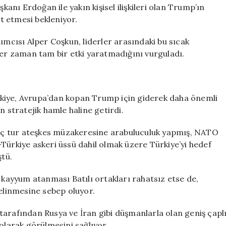
nı Erdoğan ile yakın kişisel ilişkileri olan Trump’ın
t etmesi bekleniyor.
ımcısı Alper Coşkun, liderler arasındaki bu sıcak
her zaman tam bir etki yaratmadığını vurguladı.
kiye, Avrupa’dan kopan Trump için giderek daha önemli
n stratejik hamle haline getirdi.
rkaç tur ateşkes müzakeresine arabuluculuk yapmış, NATO
Türkiye askeri üssü dahil olmak üzere Türkiye’yi hedef
ştü.
e kayyum atanması Batılı ortakları rahatsız etse de,
linmesine sebep oluyor.
r tarafından Rusya ve İran gibi düşmanlarla olan geniş çapl
olarak görülmesini sağlıyor.