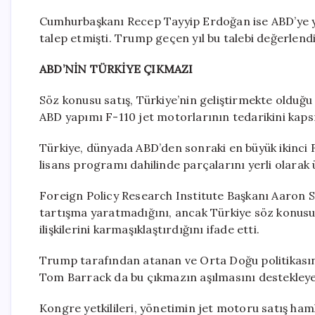
Cumhurbaşkanı Recep Tayyip Erdoğan ise ABD’ye y
talep etmişti. Trump geçen yıl bu talebi değerlendir
ABD’NİN TÜRKİYE ÇIKMAZI
Söz konusu satış, Türkiye’nin geliştirmekte olduğ
ABD yapımı F-110 jet motorlarının tedarikini kaps
Türkiye, dünyada ABD’den sonraki en büyük ikinci F
lisans programı dahilinde parçalarını yerli olarak 
Foreign Policy Research Institute Başkanı Aaron S
tartışma yaratmadığını, ancak Türkiye söz konusu
ilişkilerini karmaşıklaştırdığını ifade etti.
Trump tarafından atanan ve Orta Doğu politikasın
Tom Barrack da bu çıkmazın aşılmasını destekleyen
Kongre yetkilileri, yönetimin jet motoru satış haml