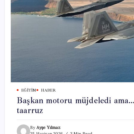
EĞITIM
HABER
Başkan motoru müjdeledi ama…
taarruz
By
Ayşe Yılmaz
25 Haziran 2026
3 Min Read