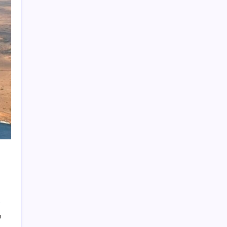
BBVA Research tarih işaret etti: Merkez
Bankası ne zaman faiz indirecek?
TEKNOFEST Mavi Vatan 2026 Gölcük’te
Kapılarını Açıyor: Yerli Deniz Teknolojileri
Sahneye Çıkıyor
Yüzünüz sık sık kızarıyorsa dikkat! Rozasea
olabilirsiniz!
Türkiye’nin traktör devi tam 669 milyon TL
kaybetti
Yerlileşme oranı KOBİ ile artacak
iPhone Ultra: Katlanabilir Tasarımın İlk
Detayları Ortaya Çıktı
Türkiye’nin yeni güvenlik hattı: Siber
güvenlik
Bakan Bolat, esnafa finansman desteğinin
ayrıntılarını açıkladı
ı