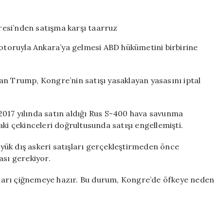
müjdeledi
ama…
ABD
Kongresi’nden
toruyla Ankara’ya gelmesi ABD hükümetini birbirine
satışma
karşı
taarruz
an Trump, Kongre’nin satışı yasaklayan yasasını iptal
için
2017 yılında satın aldığı Rus S-400 hava savunma
ki çekinceleri doğrultusunda satışı engellemişti.
ük dış askeri satışları gerçekleştirmeden önce
ası gerekiyor.
ları çiğnemeye hazır. Bu durum, Kongre’de öfkeye neden