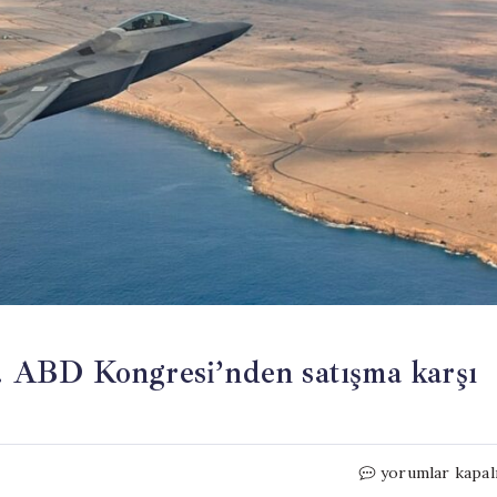
 ABD Kongresi’nden satışma karşı
Başkan
yorumlar kapal
motoru