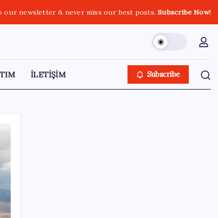
o our newsletter & never miss our best posts.
Subscribe Now!
TIM
İLETİŞİM
Subscribe
SON YAZILAR
Antarktika’da ökaryot canlıların izlerine
rastladı