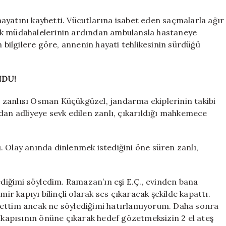
ayatını kaybetti. Vücutlarına isabet eden saçmalarla ağır
, ilk müdahalelerinin ardından ambulansla hastaneye
n bilgilere göre, annenin hayati tehlikesinin sürdüğü
NDU!
 zanlısı Osman Küçükgüzel, jandarma ekiplerinin takibi
dan adliyeye sevk edilen zanlı, çıkarıldığı mahkemece
. Olay anında dinlenmek istediğini öne süren zanlı,
tediğimi söyledim. Ramazan’ın eşi E.Ç., evinden bana
mir kapıyı bilinçli olarak ses çıkaracak şekilde kapattı.
 ettim ancak ne söylediğimi hatırlamıyorum. Daha sonra
n kapısının önüne çıkarak hedef gözetmeksizin 2 el ateş