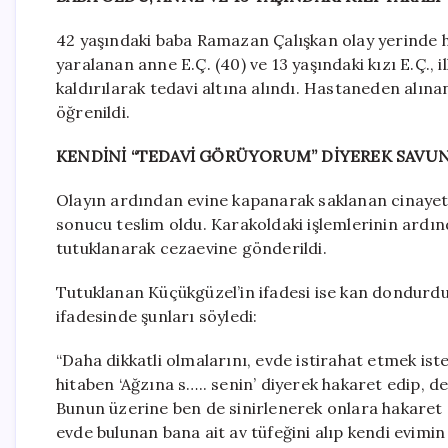
42 yaşındaki baba Ramazan Çalışkan olay yerinde h
yaralanan anne E.Ç. (40) ve 13 yaşındaki kızı E.Ç.
kaldırılarak tedavi altına alındı. Hastaneden alına
öğrenildi.
KENDİNİ “TEDAVİ GÖRÜYORUM” DİYEREK SAVU
Olayın ardından evine kapanarak saklanan cinayet
sonucu teslim oldu. Karakoldaki işlemlerinin ardın
tutuklanarak cezaevine gönderildi.
Tutuklanan Küçükgüzel’in ifadesi ise kan dondurdu
ifadesinde şunları söyledi:
“Daha dikkatli olmalarını, evde istirahat etmek is
hitaben ‘Ağzına s….. senin’ diyerek hakaret edip, de
Bunun üzerine ben de sinirlenerek onlara hakaret
evde bulunan bana ait av tüfeğini alıp kendi evimi