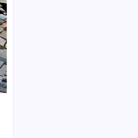
BBVA Research tarih işaret etti: Merkez
Bankası ne zaman faiz indirecek?
TEKNOFEST Mavi Vatan 2026 Gölcük’te
Kapılarını Açıyor: Yerli Deniz Teknolojileri
Sahneye Çıkıyor
Yüzünüz sık sık kızarıyorsa dikkat! Rozasea
olabilirsiniz!
Türkiye’nin traktör devi tam 669 milyon TL
kaybetti
Yerlileşme oranı KOBİ ile artacak
iPhone Ultra: Katlanabilir Tasarımın İlk
Detayları Ortaya Çıktı
Türkiye’nin yeni güvenlik hattı: Siber
güvenlik
Bakan Bolat, esnafa finansman desteğinin
ayrıntılarını açıkladı