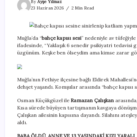
By
Ayşe Yılmaz
23 Haziran 2026
2 Min Read
Muğla’da “
bahçe kapısı sesi
” nedeniyle av tüfeğiy
ifadesinde, “Yaklaşık 6 senedir psikiyatri tedavis
üzgünüm. Keşke ben ölseydim ama kimse zarar gö
Muğla’nın Fethiye ilçesine bağlı Eldirek Mahallesi’
dehşet yaşandı. Komşular arasında “bahçe kapısı se
Osman Küçükgüzel ile
Ramazan Çalışkan
arasında,
Kısa sürede büyüyen tartışmanın kavgaya dönüşmes
Çalışkan ailesinin kapısına dayandı. Silahını ateş
aldı.
BABA ÖLDÜ, ANNE VE 13 YAŞINDAKİ KIZI YARALI