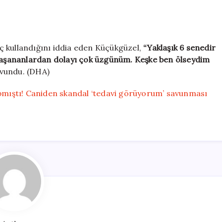
laç kullandığını iddia eden Küçükgüzel,
“Yaklaşık 6 senedir
 Yaşananlardan dolayı çok üzgünüm. Keşke ben ölseydim
avundu. (DHA)
apmıştı! Caniden skandal ‘tedavi görüyorum’ savunması