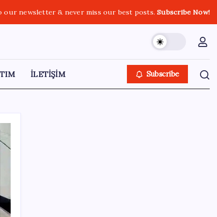
o our newsletter & never miss our best posts.
Subscribe Now!
TIM
İLETİŞİM
Subscribe
SON YAZILAR
Antarktika’da ökaryot canlıların izlerine
rastladı