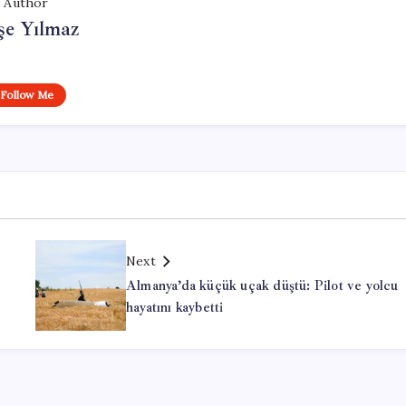
Author
şe Yılmaz
Follow Me
Next
Almanya’da küçük uçak düştü: Pilot ve yolcu
hayatını kaybetti