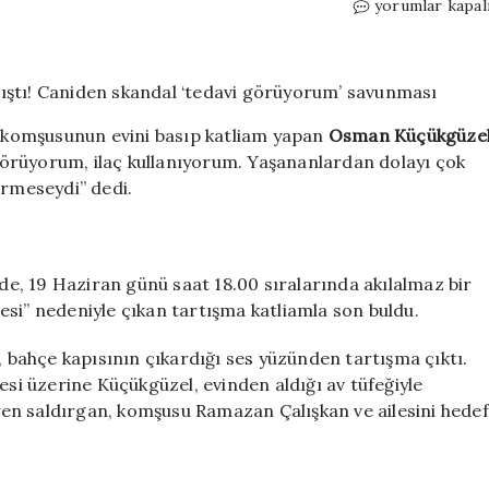
Bahçe
yorumlar kapal
kapısı
sesine
sinirlenip
katliam
yapmıştı!
le komşusunun evini basıp katliam yapan
Osman Küçükgüze
Caniden
i görüyorum, ilaç kullanıyorum. Yaşananlardan dolayı çok
skandal
rmeseydi” dedi.
‘tedavi
görüyorum’
savunması
için
nde, 19 Haziran günü saat 18.00 sıralarında akılalmaz bir
si” nedeniyle çıkan tartışma katliamla son buldu.
 bahçe kapısının çıkardığı ses yüzünden tartışma çıktı.
i üzerine Küçükgüzel, evinden aldığı av tüfeğiyle
leyen saldırgan, komşusu Ramazan Çalışkan ve ailesini hedef