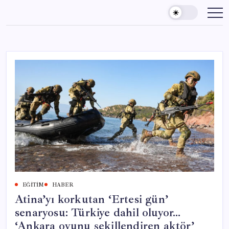
Skip
to
content
EĞITIM
HABER
Atina’yı korkutan ‘Ertesi gün’
senaryosu: Türkiye dahil oluyor…
‘Ankara oyunu şekillendiren aktör’