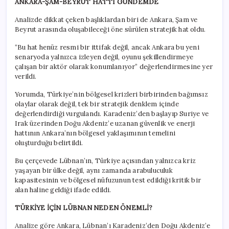
ANKARA-ŞAM-BEYRUT HATTI GÜNDEMDE
Analizde dikkat çeken başlıklardan biri de Ankara, Şam ve
Beyrut arasında oluşabileceği öne sürülen stratejik hat oldu.
“Bu hat henüz resmi bir ittifak değil, ancak Ankara bu yeni
senaryoda yalnızca izleyen değil, oyunu şekillendirmeye
çalışan bir aktör olarak konumlanıyor” değerlendirmesine yer
verildi.
Yorumda, Türkiye’nin bölgesel krizleri birbirinden bağımsız
olaylar olarak değil, tek bir stratejik denklem içinde
değerlendirdiği vurgulandı. Karadeniz’den başlayıp Suriye ve
Irak üzerinden Doğu Akdeniz’e uzanan güvenlik ve enerji
hattının Ankara’nın bölgesel yaklaşımının temelini
oluşturduğu belirtildi.
Bu çerçevede Lübnan’ın, Türkiye açısından yalnızca kriz
yaşayan bir ülke değil, aynı zamanda arabuluculuk
kapasitesinin ve bölgesel nüfuzunun test edildiği kritik bir
alan haline geldiği ifade edildi.
TÜRKİYE İÇİN LÜBNAN NEDEN ÖNEMLİ?
Analize göre Ankara, Lübnan’ı Karadeniz’den Doğu Akdeniz’e