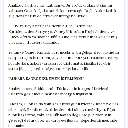
Analizde Türkiye’nin Lübnan ve Suriye’deki olası etkisinin
yalnızca Orta Doğu ile sınırlı kalmayacağı, Doğu Akdeniz’deki
güç dengelerini de etkileyebileceği belirtildi.
“Türkiye Beyrut’ta daha derin bir rol üstlenirse,
Karadeniz’den Suriye’ye, Güney Kıbrıs’tan Doğu Akdeniz ve
Kuzey Afrika’ya uzanan nüfuz zincirine yeni bir halka eklemiş
olacaktır” ifadeleri kullanıldı.
Yunan ve Güney Kıbrıslı yorumcuların bu gelişmeleri yakından
takip ettiği belirtilirken, Ankara’nın deniz yetki alanları, enerji
koridorları, askeri varlıkları ve diplomatik ilişkileri tek bir
stratejik çerçevede değerlendirdiği kaydedildi.
“ANKARA SADECE İZLEMEK İSTEMİYOR”
Analizin sonuç bölümünde Türkiye’nin bölgesel krizlerde
yalnızca gözlemci olmak istemediği vurgulandı.
“Ankara, Lübnan’da yalnızca ertesi günü izlemek istemiyor. O
süreci şekillendiren aktörlerden biri olmayı hedefliyor. Eğer
bunu başarırsa, yalnızca Lübnan’ın değil, Doğu Akdeniz’in
geleceği de farklı bir noktaya evrilebilir” değerlendirmesinde
bulunuldu.