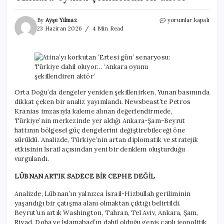
Atina’yı
By
Ayşe Yılmaz
yorumlar kapalı
korkutan
23 Haziran 2026
4 Min Read
‘Ertesi
gün’
senaryosu:
Türkiye
dahil
oluyor…
‘Ankara
Orta Doğu’da dengeler yeniden şekillenirken, Yunan basınında
oyunu
dikkat çeken bir analiz yayımlandı. Newsbeast’te Petros
şekillendiren
Kranias imzasıyla kaleme alınan değerlendirmede,
aktör’
Türkiye’nin merkezinde yer aldığı Ankara-Şam-Beyrut
için
hattının bölgesel güç dengelerini değiştirebileceği öne
sürüldü. Analizde, Türkiye’nin artan diplomatik ve stratejik
etkisinin İsrail açısından yeni bir denklem oluşturduğu
vurgulandı.
LÜBNAN ARTIK SADECE BİR CEPHE DEĞİL
Analizde, Lübnan’ın yalnızca İsrail-Hizbullah geriliminin
yaşandığı bir çatışma alanı olmaktan çıktığı belirtildi.
Beyrut’un artık Washington, Tahran, Tel Aviv, Ankara, Şam,
Riyad, Doha ve İslamabad’ın dahil olduğu geniş çaplı jeopolitik