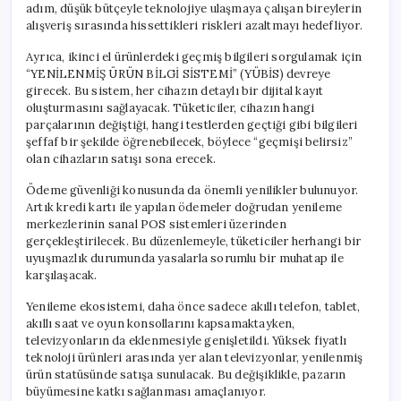
adım, düşük bütçeyle teknolojiye ulaşmaya çalışan bireylerin
alışveriş sırasında hissettikleri riskleri azaltmayı hedefliyor.
Ayrıca, ikinci el ürünlerdeki geçmiş bilgileri sorgulamak için
“YENİLENMİŞ ÜRÜN BİLGİ SİSTEMİ” (YÜBİS) devreye
girecek. Bu sistem, her cihazın detaylı bir dijital kayıt
oluşturmasını sağlayacak. Tüketiciler, cihazın hangi
parçalarının değiştiği, hangi testlerden geçtiği gibi bilgileri
şeffaf bir şekilde öğrenebilecek, böylece “geçmişi belirsiz”
olan cihazların satışı sona erecek.
Ödeme güvenliği konusunda da önemli yenilikler bulunuyor.
Artık kredi kartı ile yapılan ödemeler doğrudan yenileme
merkezlerinin sanal POS sistemleri üzerinden
gerçekleştirilecek. Bu düzenlemeyle, tüketiciler herhangi bir
uyuşmazlık durumunda yasalarla sorumlu bir muhatap ile
karşılaşacak.
Yenileme ekosistemi, daha önce sadece akıllı telefon, tablet,
akıllı saat ve oyun konsollarını kapsamaktayken,
televizyonların da eklenmesiyle genişletildi. Yüksek fiyatlı
teknoloji ürünleri arasında yer alan televizyonlar, yenilenmiş
ürün statüsünde satışa sunulacak. Bu değişiklikle, pazarın
büyümesine katkı sağlanması amaçlanıyor.