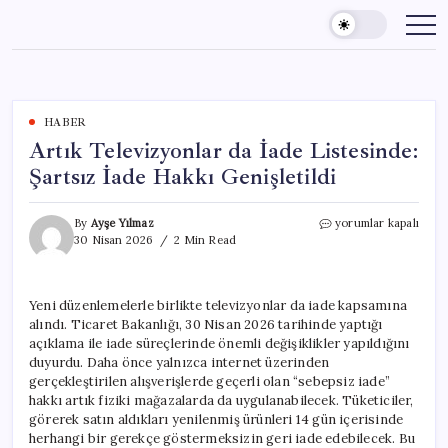
Skip
to
content
HABER
Artık Televizyonlar da İade Listesinde:
Şartsız İade Hakkı Genişletildi
Artık
By
Ayşe Yılmaz
yorumlar kapalı
Televizyonlar
30 Nisan 2026
2 Min Read
da
İade
Listesinde:
Yeni düzenlemelerle birlikte televizyonlar da iade kapsamına
Şartsız
alındı. Ticaret Bakanlığı, 30 Nisan 2026 tarihinde yaptığı
İade
Hakkı
açıklama ile iade süreçlerinde önemli değişiklikler yapıldığını
Genişletildi
duyurdu. Daha önce yalnızca internet üzerinden
için
gerçekleştirilen alışverişlerde geçerli olan “sebepsiz iade”
hakkı artık fiziki mağazalarda da uygulanabilecek. Tüketiciler,
görerek satın aldıkları yenilenmiş ürünleri 14 gün içerisinde
herhangi bir gerekçe göstermeksizin geri iade edebilecek. Bu