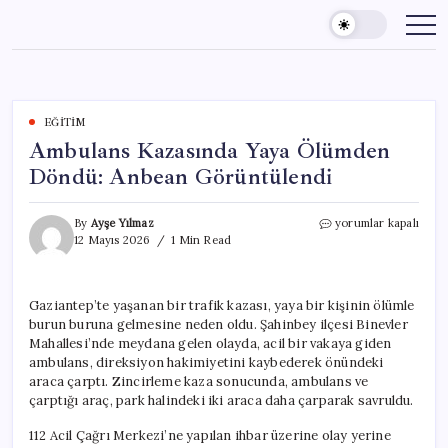
Skip
to
content
EĞITIM
Ambulans Kazasında Yaya Ölümden
Döndü: Anbean Görüntülendi
Ambulans
By
Ayşe Yılmaz
yorumlar kapalı
Kazasında
12 Mayıs 2026
1 Min Read
Yaya
Ölümden
Döndü:
Gaziantep’te yaşanan bir trafik kazası, yaya bir kişinin ölümle
Anbean
burun buruna gelmesine neden oldu. Şahinbey ilçesi Binevler
Görüntülendi
için
Mahallesi’nde meydana gelen olayda, acil bir vakaya giden
ambulans, direksiyon hakimiyetini kaybederek önündeki
araca çarptı. Zincirleme kaza sonucunda, ambulans ve
çarptığı araç, park halindeki iki araca daha çarparak savruldu.
112 Acil Çağrı Merkezi’ne yapılan ihbar üzerine olay yerine