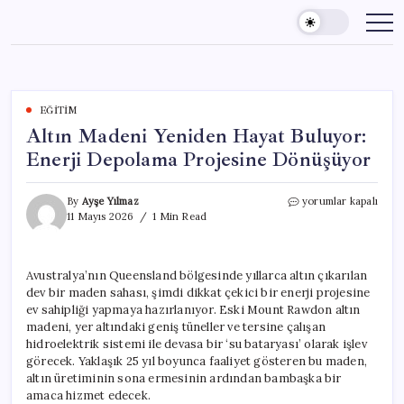
Skip
to
content
EĞITIM
Altın Madeni Yeniden Hayat Buluyor:
Enerji Depolama Projesine Dönüşüyor
Altın
By
Ayşe Yılmaz
yorumlar kapalı
Madeni
11 Mayıs 2026
1 Min Read
Yeniden
Hayat
Buluyor:
Avustralya’nın Queensland bölgesinde yıllarca altın çıkarılan
Enerji
dev bir maden sahası, şimdi dikkat çekici bir enerji projesine
Depolama
Projesine
ev sahipliği yapmaya hazırlanıyor. Eski Mount Rawdon altın
Dönüşüyor
madeni, yer altındaki geniş tüneller ve tersine çalışan
için
hidroelektrik sistemi ile devasa bir ‘su bataryası’ olarak işlev
görecek. Yaklaşık 25 yıl boyunca faaliyet gösteren bu maden,
altın üretiminin sona ermesinin ardından bambaşka bir
amaca hizmet edecek.