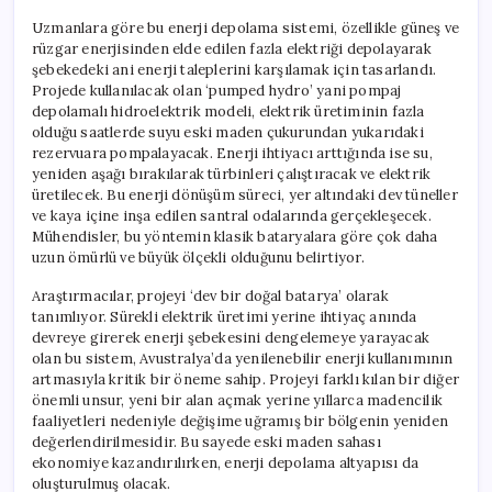
Uzmanlara göre bu enerji depolama sistemi, özellikle güneş ve
rüzgar enerjisinden elde edilen fazla elektriği depolayarak
şebekedeki ani enerji taleplerini karşılamak için tasarlandı.
Projede kullanılacak olan ‘pumped hydro’ yani pompaj
depolamalı hidroelektrik modeli, elektrik üretiminin fazla
olduğu saatlerde suyu eski maden çukurundan yukarıdaki
rezervuara pompalayacak. Enerji ihtiyacı arttığında ise su,
yeniden aşağı bırakılarak türbinleri çalıştıracak ve elektrik
üretilecek. Bu enerji dönüşüm süreci, yer altındaki dev tüneller
ve kaya içine inşa edilen santral odalarında gerçekleşecek.
Mühendisler, bu yöntemin klasik bataryalara göre çok daha
uzun ömürlü ve büyük ölçekli olduğunu belirtiyor.
Araştırmacılar, projeyi ‘dev bir doğal batarya’ olarak
tanımlıyor. Sürekli elektrik üretimi yerine ihtiyaç anında
devreye girerek enerji şebekesini dengelemeye yarayacak
olan bu sistem, Avustralya’da yenilenebilir enerji kullanımının
artmasıyla kritik bir öneme sahip. Projeyi farklı kılan bir diğer
önemli unsur, yeni bir alan açmak yerine yıllarca madencilik
faaliyetleri nedeniyle değişime uğramış bir bölgenin yeniden
değerlendirilmesidir. Bu sayede eski maden sahası
ekonomiye kazandırılırken, enerji depolama altyapısı da
oluşturulmuş olacak.