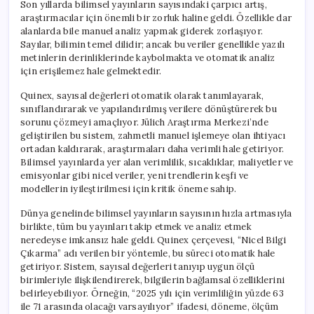
Son yıllarda bilimsel yayınların sayısındaki çarpıcı artış,
araştırmacılar için önemli bir zorluk haline geldi. Özellikle dar
alanlarda bile manuel analiz yapmak giderek zorlaşıyor.
Sayılar, bilimin temel dilidir; ancak bu veriler genellikle yazılı
metinlerin derinliklerinde kaybolmakta ve otomatik analiz
için erişilemez hale gelmektedir.
Quinex, sayısal değerleri otomatik olarak tanımlayarak,
sınıflandırarak ve yapılandırılmış verilere dönüştürerek bu
sorunu çözmeyi amaçlıyor. Jülich Araştırma Merkezi’nde
geliştirilen bu sistem, zahmetli manuel işlemeye olan ihtiyacı
ortadan kaldırarak, araştırmaları daha verimli hale getiriyor.
Bilimsel yayınlarda yer alan verimlilik, sıcaklıklar, maliyetler ve
emisyonlar gibi nicel veriler, yeni trendlerin keşfi ve
modellerin iyileştirilmesi için kritik öneme sahip.
Dünya genelinde bilimsel yayınların sayısının hızla artmasıyla
birlikte, tüm bu yayınları takip etmek ve analiz etmek
neredeyse imkansız hale geldi. Quinex çerçevesi, “Nicel Bilgi
Çıkarma” adı verilen bir yöntemle, bu süreci otomatik hale
getiriyor. Sistem, sayısal değerleri tanıyıp uygun ölçü
birimleriyle ilişkilendirerek, bilgilerin bağlamsal özelliklerini
belirleyebiliyor. Örneğin, “2025 yılı için verimliliğin yüzde 63
ile 71 arasında olacağı varsayılıyor” ifadesi, döneme, ölçüm