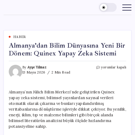
Skip
to
content
HABER
Almanya’dan Bilim Dünyasına Yeni Bir
Dönem: Quinex Yapay Zeka Sistemi
Almanya’dan
By
Ayşe Yılmaz
yorumlar kapalı
Bilim
13 Mayıs 2026
2 Min Read
Dünyasına
Yeni
Bir
Almanya’nın Jülich Bilim Merkezi’nde geliştirilen Quinex
Dönem:
yapay zeka sistemi, bilimsel yayınlardan sayısal verileri
Quinex
Yapay
otomatik olarak çıkarma ve bunları yapılandırılmış
Zeka
veritabanlarına dönüştürme işleviyle dikkat çekiyor. Bu yenilik,
Sistemi
enerji, iklim, tıp ve malzeme bilimleri gibi birçok alanda
için
bilimsel literatürün analizini büyük ölçüde hızlandırma
potansiyeline sahip.