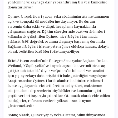
yöntemine ve kaynağa dair yapılandırılmış bir veri kümesine
dönüştürülüyor.
Quinex, birçok ticari yapay zeka çözümünün aksine tamamen
açık ve kompakt dil modellerine dayanıyor. Bu durum,
sistemin daha etkin ve düşük hesaplama kaynaklarıyla
çalışmasını sağlıyor. Eğitim süreçlerinde özel veri kümeleri
kullanılarak geliştirilen Quinex, nicel bilgileri tanımada
yaklaşık %98 doğruluk oranına ulaşmayı başarmış durumda.
Bağlamsal bilgileri işleme yeteneği ise oldukça hassas; dolaylı
olarak belirtilen özellikleri bile tanıyabiliyor.
Jülich Sistem Analizi’nde Entegre Senaryolar Başkanı Dr. Jan
Weiland, “Güçlü, şeffaf ve kaynak açısından verimli bir araç
geliştirmek istedik,” diyor ve Quinex’in bilimsel veri analizi
için yapay zekayı daha erişilebilir hale getirdiğini vurguluyor.
Araştırmacılar, Quinex’i farklı alanlardan binlerce bilimsel
özete uygulayarak, elektrik üretim maliyetleri, maksimum
oksijen alımı, depremlerin büyüklükleri ve konumları gibi
çeşitli verileri başarıyla çıkardılar. Otomatik olarak elde edilen
bu değerler, referans verilerle yüksek oranda uyum
göstermektedir.
Sonuç olarak, Quinex yapay zeka sistemi, bilim dünyasında