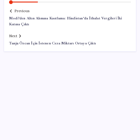
Previous
Modi’den Altın Alımına Kısıtlama: Hindistan’da İthalat Vergileri İki
Katına Çıktı
Next
Tanju Özcan İçin İstenen Ceza Miktarı Ortaya Çıktı
SON YAZILAR
Vergi ve SGK borçlarında yapılandırma fırsatı: Son
başvuru tarihi belli oldu