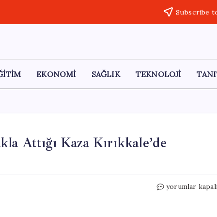
Subscribe t
ĞİTİM
EKONOMİ
SAĞLIK
TEKNOLOJİ
TANI
la Attığı Kaza Kırıkkale’de
Alkollü
yorumlar kapal
Sürücünün
Aracının
Takla