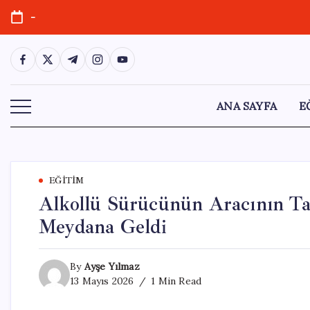
Skip
-
to
content
https://www.facebook.com/
https://twitter.com/
https://t.me/
https://www.instagram.com/
https://youtube.com/
ANA SAYFA
E
EĞITIM
Alkollü Sürücünün Aracının Tak
Meydana Geldi
By
Ayşe Yılmaz
13 Mayıs 2026
1 Min Read