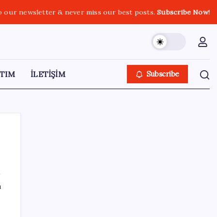
o our newsletter & never miss our best posts.
Subscribe Now!
TIM
İLETİŞİM
Subscribe
SON YAZILAR
ı
Antarktika’da ökaryot canlıların izlerine
rastladı