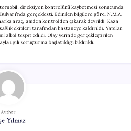
Attığı
 otomobil, direksiyon kontrolünü kaybetmesi sonucunda
Kaza
Bulvarı’nda gerçekleşti. Edinilen bilgilere göre, N.M.A.
Kırıkkale’de
 marka araç, aniden kontrolden çıkarak devrildi. Kaza
Meydana
ağlık ekipleri tarafından hastaneye kaldırıldı. Yapılan
Geldi
 alkol tespit edildi. Olay yerinde gerçekleştirilen
için
a ilgili soruşturma başlatıldığı bildirildi.
Author
şe Yılmaz