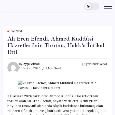
Skip
to
content
EĞITIM
Ali Eren Efendi, Ahmed Kuddûsî
Hazretleri’nin Torunu, Hakk’a İntikal
Etti
Ali
By
Ayşe Yılmaz
yorumlar kapalı
Eren
3 Haziran 2026
1 Min Read
Efendi,
Ahmed
Kuddûsî
Hazretleri’nin
Torunu,
Hakk’a
3 Haziran 2026 tarihinde, Ahmed Kuddûsî Hazretleri’nin
İntikal
torunu olan Ali Eren Efendi, hayata veda etti. Uzun yıllar
Etti
boyunca tasavvufî alanlarda büyük katkılarda bulunmuş olan
için
Ali Eren Efendi, ilim ve gönül terbiyesi yolunda birçok kişinin