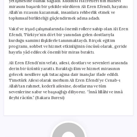
yetişmesine olanak sağladı. Kuddûsî Hazretleri’nin manevi
mirasını başarılı bir şekilde sürdüren Ali Eren Efendi, hayatını
Allah’ın rızasını kazanmak, insanlara rehberlik etmek ve
toplumsal birlikteliği güçlendirmek adına adadı.
Vakıf ve irşad çalışmalarında önemli rollere sahip olan Ali Eren
Efendi, Türkiye’nin dört bir yanından gelen dostlarıyla
kurduğu samimi ilişkilerle tanınmaktaydı. Birçok eğitim
programı, sohbet ve hizmet etkinliğinin öncüsü olarak, geride
hayırla yâd edilecek önemli bir miras bıraktı.
Ali Eren Efendi’nin vefatı, ailesi, dostları ve sevenleri arasında
derin bir üzüntü yarattı. Bıraktığı ilim ve hizmet mirasının
gelecek nesillere ışık tutacağına dair inançlar ifade edildi.
Timetürk Ailesi olarak merhum Ali Eren Efendi’ye Cenab-ı
Allah’tan rahmet, kederli ailesine, dostlarına ve tüm
sevenlerine sabır ve başsağlığı diliyoruz. “İnnâ lillâhi ve innâ
ileyhi râciûn.” (Bakara Suresi)