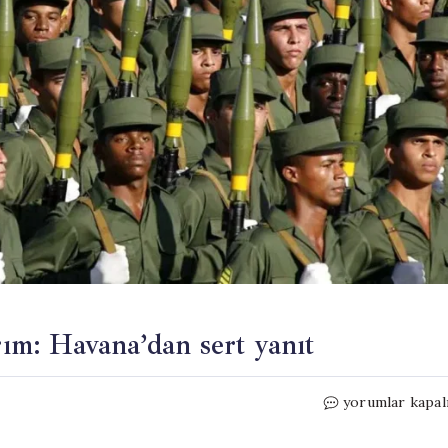
m: Havana’dan sert yanıt
ABD’den
yorumlar kapal
Küba
ordusuna