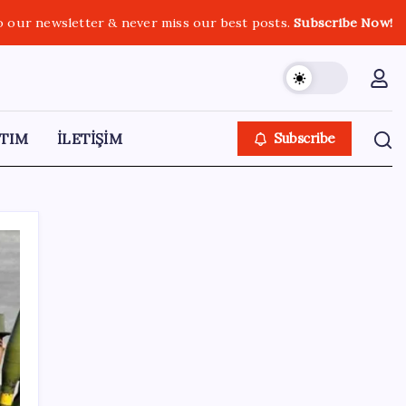
o our newsletter & never miss our best posts.
Subscribe Now!
TIM
İLETİŞİM
Subscribe
SON YAZILAR
2026 AÖL 3. Dönem sınav sonuçları ne
zaman açıklanacak? Açık Öğretim Lisesi