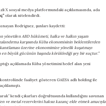
yaptırım:
Havana’dan
zli X sosyal medya platformundaki açıklamasında, ada
sert
uç”
olarak nitelendirdi.
yanıt
için
kınayan Rodriguez, şunları kaydetti:
dan yönetilen ABD hükümeti, halka ve halkın yaşam
 cezalandırma karşısında Küba ekonomisinin beklentilerden
u kanıtlaması üzerine ekonomimize yönelik kuşatmayı
n en büyük gücünün başında körüklediği şey bir suçtur.”
ptığı açıklamada Küba yönetimini hedef alan yeni
ontrolünde faaliyet gösteren GAESA adlı holding ile
 açıklamıştı.
larak” kendi çıkarları doğrultusunda kullandığını savunan
en ve metal rezervlerini haksız kazanç elde etmek amacıyla