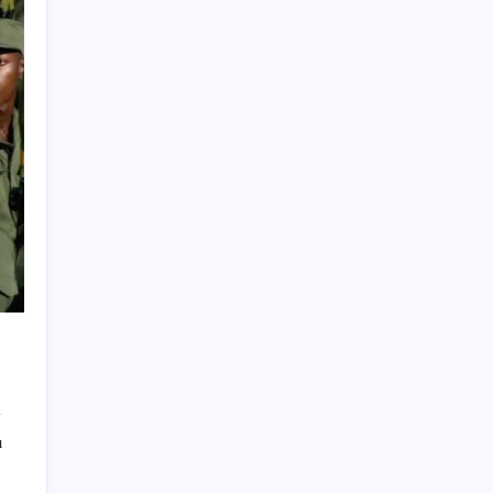
sınav sonuçları nasıl ve nereden öğrenilir?
OpenAI’ın İlk Cihazı için Fiyat ve Tasarım
Belli Oldu
2026 YÖKDİL/2 ne zaman, saat kaçta?
YÖKDİL/2 sınavı kaç dakika, kaç soru?
Vergi ve SGK borçlarında yapılandırma
fırsatı: Son başvuru tarihi belli oldu
Ücretsiz ChatGPT Kullanıcılarına Müjde:
Sınırsız Sohbet ve GPT-5.6 Geldi
Antarktika’da ökaryot canlıların izlerine
rastladı
BBVA Research tarih işaret etti: Merkez
Bankası ne zaman faiz indirecek?
TEKNOFEST Mavi Vatan 2026 Gölcük’te
Kapılarını Açıyor: Yerli Deniz Teknolojileri
ı
Sahneye Çıkıyor
Yüzünüz sık sık kızarıyorsa dikkat! Rozasea