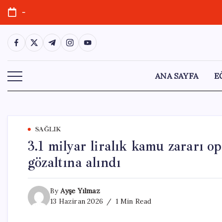
Skip
-
to
content
https://www.facebook.com/
https://twitter.com/
https://t.me/
https://www.instagram.com/
https://youtube.com/
ANA SAYFA
E
SAĞLIK
3.1 milyar liralık kamu zararı
gözaltına alındı
By
Ayşe Yılmaz
13 Haziran 2026
1 Min Read