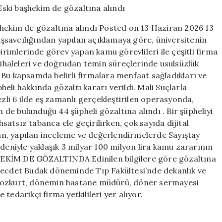
zararı
operasyonu…
şhekim de gözaltına alındı Posted on 13 Haziran 2026 13
Eski
şsavcılığından yapılan açıklamaya göre, üniversitenin
başhekim
imlerinde görev yapan kamu görevlileri ile çeşitli firma
de
gözaltına
u ihaleleri ve doğrudan temin süreçlerinde usulsüzlük
alındı
 . Bu kapsamda belirli firmalara menfaat sağladıkları ve
için
eli hakkında gözaltı kararı verildi. Mali Suçlarla
i 6 ilde eş zamanlı gerçekleştirilen operasyonda,
n de bulunduğu 44 şüpheli gözaltına alındı . Bir şüpheliyi
atsız tabanca ele geçirilirken, çok sayıda dijital
n, yapılan inceleme ve değerlendirmelerde Sayıştay
deniyle yaklaşık 3 milyar 100 milyon lira kamu zararının
AŞHEKİM DE GÖZALTINDA Edinilen bilgilere göre gözaltına
 Necdet Budak döneminde Tıp Fakültesi’nde dekanlık ve
 Bozkurt, dönemin hastane müdürü, döner sermayesi
tedarikçi firma yetkilileri yer alıyor.