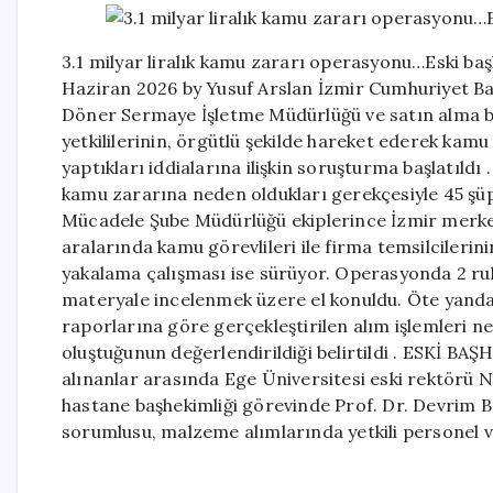
3.1 milyar liralık kamu zararı operasyonu…Eski ba
Haziran 2026 by Yusuf Arslan İzmir Cumhuriyet Ba
Döner Sermaye İşletme Müdürlüğü ve satın alma bir
yetkililerinin, örgütlü şekilde hareket ederek kam
yaptıkları iddialarına ilişkin soruşturma başlatıldı
kamu zararına neden oldukları gerekçesiyle 45 şüph
Mücadele Şube Müdürlüğü ekiplerince İzmir merkezl
aralarında kamu görevlileri ile firma temsilcilerini
yakalama çalışması ise sürüyor. Operasyonda 2 ruhs
materyale incelenmek üzere el konuldu. Öte yanda
raporlarına göre gerçekleştirilen alım işlemleri ne
oluştuğunun değerlendirildiği belirtildi . ESKİ B
alınanlar arasında Ege Üniversitesi eski rektörü
hastane başhekimliği görevinde Prof. Dr. Devrim
sorumlusu, malzeme alımlarında yetkili personel ve 