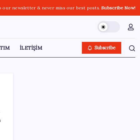
o our newsletter & never miss our best posts.
Subscribe Now!
TIM
İLETİŞİM
Subscribe
SON YAZILAR
ı
Vergi ve SGK borçlarında yapılandırma
fırsatı: Son başvuru tarihi belli oldu