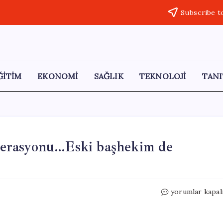
Subscribe t
ĞİTİM
EKONOMİ
SAĞLIK
TEKNOLOJİ
TANI
 operasyonu…Eski başhekim de
3.1
yorumlar kapal
milyar
liralık
kamu