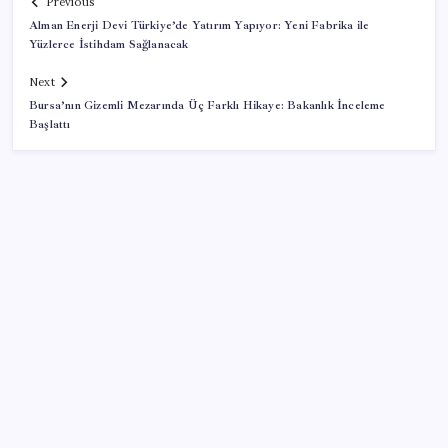
Previous
Alman Enerji Devi Türkiye’de Yatırım Yapıyor: Yeni Fabrika ile
Yüzlerce İstihdam Sağlanacak
Next
Bursa’nın Gizemli Mezarında Üç Farklı Hikaye: Bakanlık İnceleme
Başlattı
SON YAZILAR
2026 AÖL 3. Dönem sınav sonuçları ne zaman
açıklanacak? Açık Öğretim Lisesi sınav sonuçları
nasıl ve nereden öğrenilir?