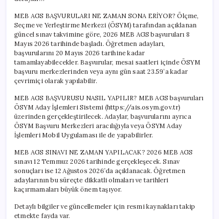
MEB AGS BAŞVURULARI NE ZAMAN SONA ERİYOR? Ölçme,
Seçme ve Yerleştirme Merkezi (ÖSYM) tarafından açıklanan
güncel sınav takvimine göre, 2026 MEB AGS başvuruları 8
Mayıs 2026 tarihinde başladı. Öğretmen adayları,
başvurularını 20 Mayıs 2026 tarihine kadar
tamamlayabilecekler. Başvurular, mesai saatleri içinde ÖSYM
başvuru merkezlerinden veya aynı gün saat 23.59’a kadar
çevrimiçi olarak yapılabilir.
MEB AGS BAŞVURUSU NASIL YAPILIR? MEB AGS başvuruları
ÖSYM Aday İşlemleri Sistemi (https://ais.osym.gov.tr)
üzerinden gerçekleştirilecek. Adaylar, başvurularını ayrıca
ÖSYM Başvuru Merkezleri aracılığıyla veya ÖSYM Aday
İşlemleri Mobil Uygulaması ile de yapabilirler.
MEB AGS SINAVI NE ZAMAN YAPILACAK? 2026 MEB AGS
sınavı 12 Temmuz 2026 tarihinde gerçekleşecek. Sınav
sonuçları ise 12 Ağustos 2026’da açıklanacak. Öğretmen
adaylarının bu süreçte dikkatli olmaları ve tarihleri
kaçırmamaları büyük önem taşıyor.
Detaylı bilgiler ve güncellemeler için resmi kaynakları takip
etmekte fayda var.