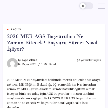
Skip
to
content
SAĞLIK
2026 MEB AGS Başvuruları Ne
Zaman Bitecek? Başvuru Süreci Nasıl
İşliyor?
2026
By
Ayşe Yılmaz
yorumlar kapalı
MEB
14 Mayıs 2026
1 Min Read
AGS
Başvuruları
Ne
2026 MEB AGS başvuruları hakkında merak edilenler bir araya
Zaman
geliyor. Millî Eğitim Bakanlığı, öğretmenlik kariyerine adım
Bitecek?
Başvuru
atmak ve Milli Eğitim Akademisi’nde hazırlık eğitimi almak
Süreci
isteyen binlerce aday için AGS başvurularının son tarihini
Nasıl
araştırmalarını sağlıyor. Peki, 2026 MEB AGS başvuruları ne
İşliyor?
zaman sona erecek ve başvurular nasıl yapılacak? İşte
için
detaylar…