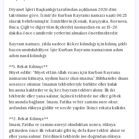
Diyanet İşleri Başkanlığı tarafından açıklanan 2026 dini
takvimine göre, İzmir’de Kurban Bayramı namazı saati 06:25
olarak belirlenmiştir. İzmirlilerin (Konak, Karşıyaka, Bornova,
Buca, Çiğli ve diğer tüm ilçelerde) namazdan en az 15-20
dakika önce camilerde yerlerini almaları önerilmektedir.
Bayram namazı, yılda sadece iki kez kılındığı için kılınış şekli
bazen unutulabiliyor. İşte Kurban Bayramı namazının adım
adım nasıl kılındığı:
**1. Rekat Kılınışı:**
Niyet edilir: “Niyet ettim Allah rızası için Kurban Bayramı
namazını kılmaya, uydum hazır olan imama.” Sübhaneke duası
sessizce okunur. İmamın tekbirleriyle birlikte eller kulak
hizasına kaldırılır ve üç kez bayram tekbiri alınır. İlk iki
tekbirde eller yana salınır, üçüncü tekbirde ise eller göbek
hizasında bağlanır. İmam, Fatiha ve bir zammı sure okur;
ardından rükuya gidilir ve secde yapılır. İkinci rekata kalkılır.
**2. Rekat Kılınışı:**
İmam, Fatiha ve zammı sureyi okuduktan sonra, rükuya
gitmeden önce ilk rekattaki gibi üç defa ilave tekbir alınır ve
eller yana salınır. Dördüncü tekbirde ise doğrudan rükuya