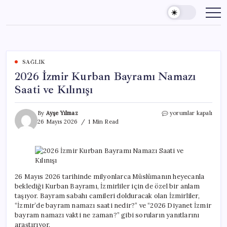
Skip
to
content
SAĞLIK
2026 İzmir Kurban Bayramı Namazı
Saati ve Kılınışı
2026
By
Ayşe Yılmaz
yorumlar kapalı
İzmir
26 Mayıs 2026
1 Min Read
Kurban
Bayramı
Namazı
Saati
ve
Kılınışı
26 Mayıs 2026 tarihinde milyonlarca Müslümanın heyecanla
için
beklediği Kurban Bayramı, İzmirliler için de özel bir anlam
taşıyor. Bayram sabahı camileri dolduracak olan İzmirliler,
“İzmir’de bayram namazı saati nedir?” ve “2026 Diyanet İzmir
bayram namazı vakti ne zaman?” gibi soruların yanıtlarını
araştırıyor.